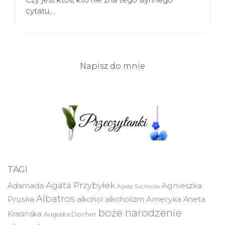
cytatu,…
Napisz do mnie
TAGI
Agata Przybyłek
Agnieszka
Adamada
Agata Suchocka
Albatros
Pruska
Ameryka
alkohol
alkoholizm
Aneta
boże narodzenie
Krasińska
Augusta Docher