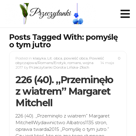
Posts Tagged With: pomyślę
o tym jutro
Posted in
klasyka
,
Lit. obca
,
powieść obca
,
Powieść
0
obyczajowa/Romans/Erotyk
,
romans
,
wojna
14 maja
2017
by
Przeczytanki Dorota Lińska-Złoch
226 (40). „Przeminęło
z wiatrem” Margaret
Mitchell
226 (40). „Przeminęło z wiatrem” Margaret
MitchellWydawnictwo Albatros1135 stron,
oprawa twarda2015 „Pomyślę o tym jutro.”
Czy jest ktoś, kto nie zna tego słynnego