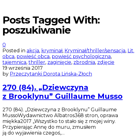
Posts Tagged With:
poszukiwanie
0
Posted in
akcja
,
kryminał
,
Kryminał/thriller/sensacja
,
Lit.
obca
,
powieść obca
,
powieść psychologiczna
,
tajemnica
,
thriller
,
zaginięcie
,
zbrodnia
,
zdjęcie
19 września 2017
by
Przeczytanki Dorota Lińska-Złoch
270 (84). „Dziewczyna
z Brooklynu” Guillaume Musso
270 (84). „Dziewczyna z Brooklynu” Guillaume
MussoWydawnictwo Albatros368 stron, oprawa
miękka2017 „Wszystko to stało się z mojej winy.
Przypierając Annę do muru, zmusiłem
ją do wyjawienia czegoś,…