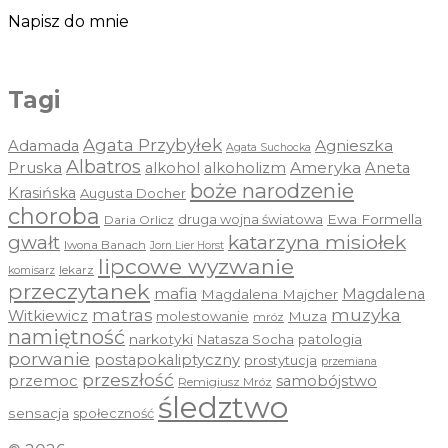
Napisz do mnie
Tagi
Agata Przybyłek
Agnieszka
Adamada
Agata Suchocka
Albatros
Pruska
Ameryka
alkohol
alkoholizm
Aneta
boże narodzenie
Krasińska
Augusta Docher
choroba
druga wojna światowa
Ewa Formella
Daria Orlicz
katarzyna misiołek
gwałt
Iwona Banach
Jorn Lier Horst
lipcowe wyzwanie
lekarz
komisarz
przeczytanek
mafia
Magdalena
Magdalena Majcher
muzyka
matras
Witkiewicz
molestowanie
Muza
mróz
namiętność
narkotyki
Natasza Socha
patologia
porwanie
postapokaliptyczny
prostytucja
przemiana
przeszłość
przemoc
samobójstwo
Remigiusz Mróz
śledztwo
sensacja
społeczność