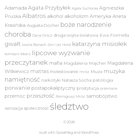
Agata Przybyłek
Agnieszka
Adamada
Agata Suchocka
Albatros
Pruska
Ameryka
alkohol
alkoholizm
Aneta
boże narodzenie
Krasińska
Augusta Docher
choroba
druga wojna światowa
Ewa Formella
Daria Orlicz
katarzyna misiołek
gwałt
Iwona Banach
Jorn Lier Horst
lipcowe wyzwanie
lekarz
komisarz
przeczytanek
mafia
Magdalena
Magdalena Majcher
muzyka
matras
Witkiewicz
molestowanie
Muza
mróz
namiętność
narkotyki
Natasza Socha
patologia
porwanie
postapokaliptyczny
prostytucja
przemiana
przeszłość
przemoc
samobójstwo
Remigiusz Mróz
śledztwo
sensacja
społeczność
© 2026
built with
SocialMag
and
WordPress