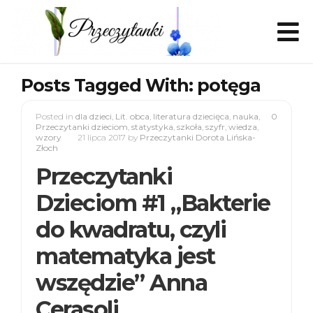
Posts Tagged With: potęga
Posted in
dla dzieci
,
Lit. obca
,
literatura dziecięca
,
nauka
,
0
Przeczytanki dzieciom
,
statystyka
,
szkoła
,
szyfr
,
wiedza
,
wzory
21 lipca 2017
by
Przeczytanki Dorota Lińska-
Złoch
Przeczytanki
Dzieciom #1 „Bakterie
do kwadratu, czyli
matematyka jest
wszędzie” Anna
Cerasoli