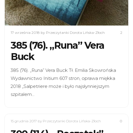
17 września 2018
by Przeczytanki Dorota Lińska-Złoch
2
385 (76). „Runa” Vera
Buck
385 (76). „Runa” Vera Buck Tł. Emilia Skowrońska
Wydawnictwo Initium 607 stron, oprawa miękka
2018 „Salpetriere może i było najsłynniejszym
szpitalem…
15 grudnia 2017
by Przeczytanki Dorota Lińska-Złoch
0