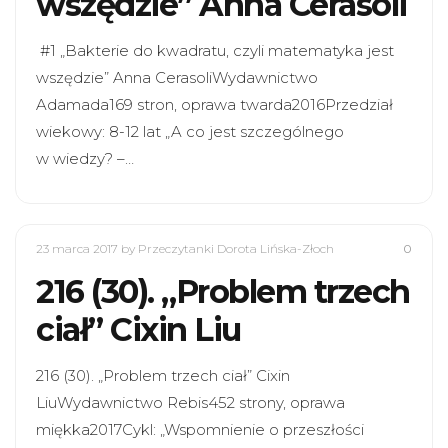
wszędzie” Anna Cerasoli
#1 „Bakterie do kwadratu, czyli matematyka jest
wszędzie” Anna CerasoliWydawnictwo
Adamada169 stron, oprawa twarda2016Przedział
wiekowy: 8-12 lat „A co jest szczególnego
w wiedzy? –…
23 marca 2017
by Przeczytanki Dorota Lińska-Złoch
0
216 (30). „Problem trzech
ciał” Cixin Liu
216 (30). „Problem trzech ciał” Cixin
LiuWydawnictwo Rebis452 strony, oprawa
miękka2017Cykl: „Wspomnienie o przeszłości