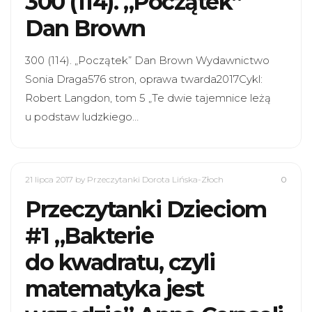
300 (114). „Początek”
Dan Brown
300 (114). „Początek” Dan Brown Wydawnictwo
Sonia Draga576 stron, oprawa twarda2017Cykl:
Robert Langdon, tom 5 „Te dwie tajemnice leżą
u podstaw ludzkiego…
21 lipca 2017
by Przeczytanki Dorota Lińska-Złoch
0
Przeczytanki Dzieciom
#1 „Bakterie
do kwadratu, czyli
matematyka jest