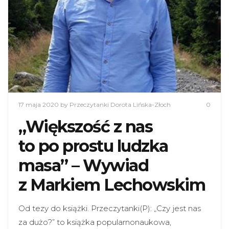
17 maja 2020
by Przeczytanki Dorota Lińska-Złoch
0
„Większość z nas
to po prostu ludzka
masa” – Wywiad
z Markiem Lechowskim
Od tezy do książki. Przeczytanki(P): „Czy jest nas
za dużo?” to książka popularnonaukowa,