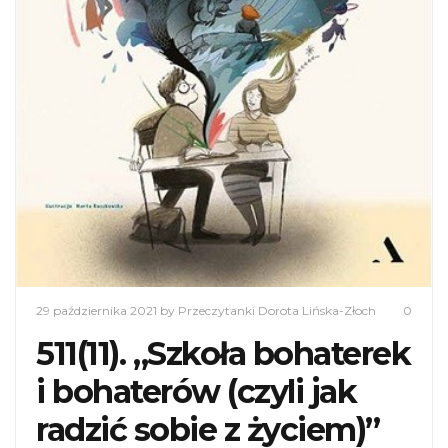
29 października 2021
by Przeczytanki Dorota Lińska-Złoch
0
511(11). „Szkoła bohaterek
i bohaterów (czyli jak
radzić sobie z życiem)”