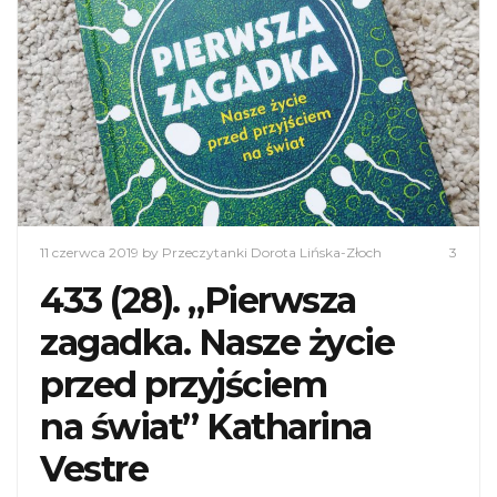
11 czerwca 2019
by Przeczytanki Dorota Lińska-Złoch
3
433 (28). „Pierwsza
zagadka. Nasze życie
przed przyjściem
na świat” Katharina
Vestre