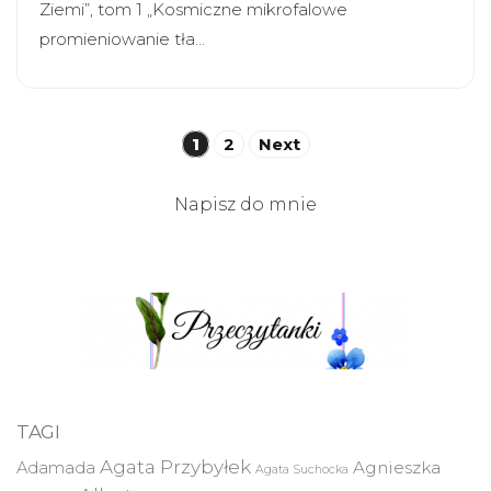
Ziemi”, tom 1 „Kosmiczne mikrofalowe
promieniowanie tła…
Stronicowanie
1
2
Next
wpisów
Napisz do mnie
TAGI
Agata Przybyłek
Agnieszka
Adamada
Agata Suchocka