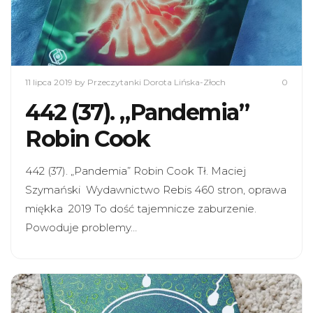
11 lipca 2019
by Przeczytanki Dorota Lińska-Złoch
0
442 (37). „Pandemia”
Robin Cook
442 (37). „Pandemia” Robin Cook Tł. Maciej
Szymański Wydawnictwo Rebis 460 stron, oprawa
miękka 2019 To dość tajemnicze zaburzenie.
Powoduje problemy…