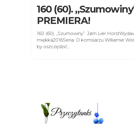
160 (60). „Szumowiny”
PREMIERA!
160 (60). „Szumowiny” Jørn Lier HorstWyd
miękka2016Seria: O komisarzu Williamie Wist
by oszczędzić…