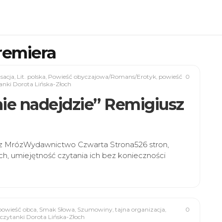
remiera
nsacja
,
Lit. polska
,
Powieść obyczajowa/Romans/Erotyk
,
powieść
0
anki Dorota Lińska-Złoch
y nie nadejdzie” Remigiusz
giusz MrózWydawnictwo Czwarta Strona526 stron,
ch, umiejętność czytania ich bez konieczności
powieść obca
,
Smak Słowa
,
Szumowiny
,
tajna organizacja
,
0
czytanki Dorota Lińska-Złoch