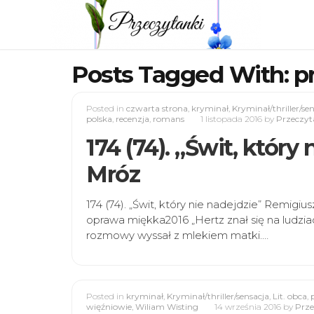
Posts Tagged With: p
Posted in
czwarta strona
,
kryminał
,
Kryminał/thriller/se
polska
,
recenzja
,
romans
1 listopada 2016
by
Przeczyt
174 (74). „Świt, któr
Mróz
174 (74). „Świt, który nie nadejdzie” Remi
oprawa miękka2016 „Hertz znał się na ludzia
rozmowy wyssał z mlekiem matki.…
Posted in
kryminał
,
Kryminał/thriller/sensacja
,
Lit. obca
,
więźniowie
,
Wiliam Wisting
14 września 2016
by
Prze