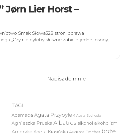
 Jørn Lier Horst –
awnictwo Smak Słowa328 stron, oprawa
ingu „Czy nie byłoby słuszne zabicie jednej osoby,
Napisz do mnie
TAGI
Agata Przybyłek
Adamada
Agata Suchocka
Albatros
Agnieszka Pruska
alkohol
alkoholizm
boże
Ameryka
Aneta Krasińska
Augusta Docher