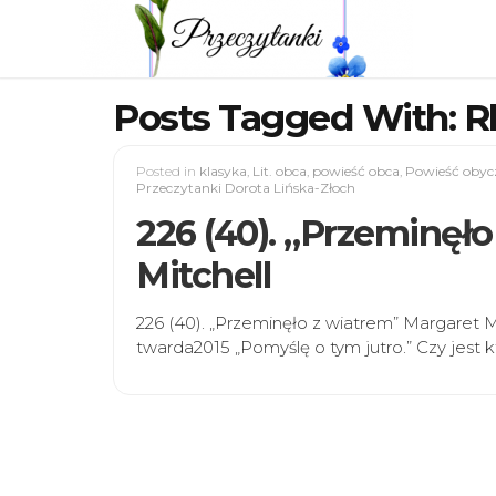
Posts Tagged With: Rh
Posted in
klasyka
,
Lit. obca
,
powieść obca
,
Powieść obyc
Przeczytanki Dorota Lińska-Złoch
226 (40). „Przeminęł
Mitchell
226 (40). „Przeminęło z wiatrem” Margaret 
twarda2015 „Pomyślę o tym jutro.” Czy jest k