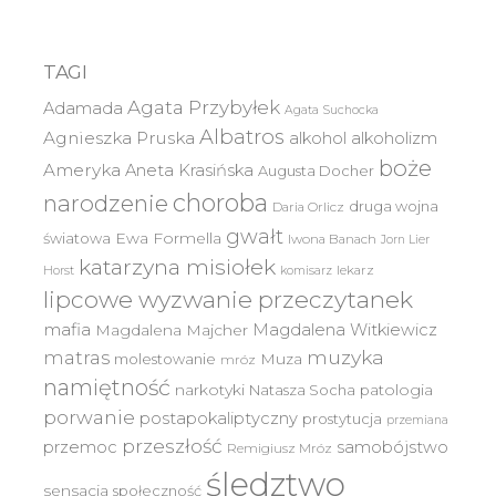
TAGI
Agata Przybyłek
Adamada
Agata Suchocka
Albatros
Agnieszka Pruska
alkohol
alkoholizm
boże
Ameryka
Aneta Krasińska
Augusta Docher
choroba
narodzenie
druga wojna
Daria Orlicz
gwałt
światowa
Ewa Formella
Iwona Banach
Jorn Lier
katarzyna misiołek
lekarz
Horst
komisarz
lipcowe wyzwanie przeczytanek
mafia
Magdalena Witkiewicz
Magdalena Majcher
muzyka
matras
molestowanie
Muza
mróz
namiętność
narkotyki
Natasza Socha
patologia
porwanie
postapokaliptyczny
prostytucja
przemiana
przeszłość
przemoc
samobójstwo
Remigiusz Mróz
śledztwo
sensacja
społeczność