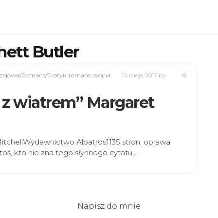
ett Butler
zajowa/Romans/Erotyk
,
romans
,
wojna
14 maja 2017
by
0
o z wiatrem” Margaret
MitchellWydawnictwo Albatros1135 stron, oprawa
toś, kto nie zna tego słynnego cytatu,…
Napisz do mnie