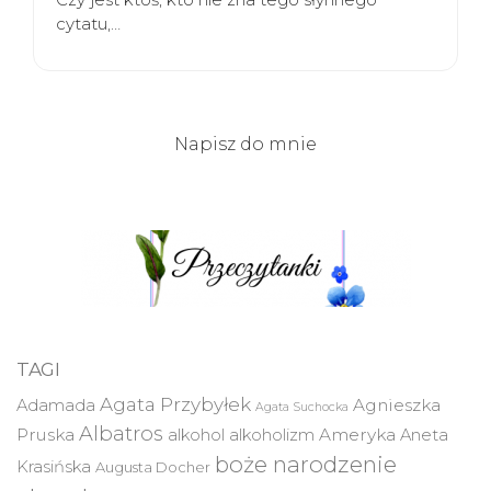
cytatu,…
Napisz do mnie
TAGI
Agata Przybyłek
Agnieszka
Adamada
Agata Suchocka
Albatros
Pruska
Ameryka
alkohol
alkoholizm
Aneta
boże narodzenie
Krasińska
Augusta Docher