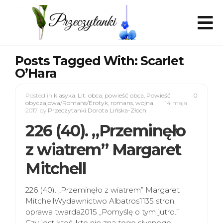
Posts Tagged With: Scarlet
O’Hara
Posted in
klasyka
,
Lit. obca
,
powieść obca
,
Powieść
0
obyczajowa/Romans/Erotyk
,
romans
,
wojna
14 maja
2017
by
Przeczytanki Dorota Lińska-Złoch
226 (40). „Przeminęło
z wiatrem” Margaret
Mitchell
226 (40). „Przeminęło z wiatrem” Margaret
MitchellWydawnictwo Albatros1135 stron,
oprawa twarda2015 „Pomyślę o tym jutro.”
Czy jest ktoś, kto nie zna tego słynnego