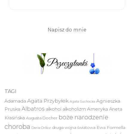
Napisz do mnie
TAGI
Agata Przybyłek
Agnieszka
Adamada
Agata Suchocka
Albatros
Pruska
Ameryka
alkohol
alkoholizm
Aneta
boże narodzenie
Krasińska
Augusta Docher
choroba
druga wojna światowa
Ewa Formella
Daria Orlicz