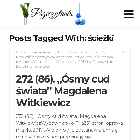
Posts Tagged With: ścieżki
Posted in
Filia
,
legendy
,
Lit. polska
,
miłość
,
podróż
,
0
Powieść obyczajowa/Romans/Erotyk
,
powieść polska
,
romans
,
Wietnam
20 września 2017
by
Przeczytanki
Dorota Lińska-Złoch
272 (86). „Ósmy cud
świata” Magdalena
Witkiewicz
272 (86). „Ósmy cud świata” Magdalena
WitkiewiczWydawnictwo Filia331 stron, oprawa
miękka2017 „Wielokrotnie zastanawiałam się,
ile razy nasze ślady przecinają się…