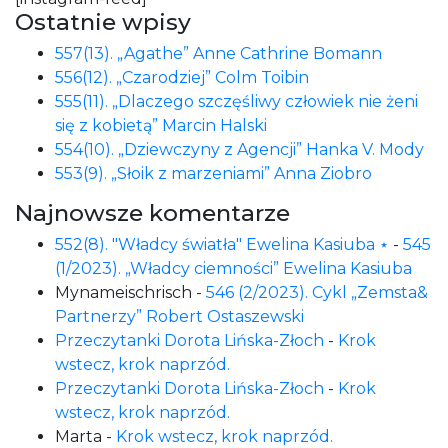
Ostatnie wpisy
557(13). „Agathe” Anne Cathrine Bomann
556(12). „Czarodziej” Colm Toibin
555(11). „Dlaczego szczęśliwy człowiek nie żeni
się z kobietą” Marcin Halski
554(10). „Dziewczyny z Agencji” Hanka V. Mody
553(9). „Słoik z marzeniami” Anna Ziobro
Najnowsze komentarze
552(8). "Władcy światła" Ewelina Kasiuba ⋆
-
545
(1/2023). „Władcy ciemności” Ewelina Kasiuba
Mynameischrisch
-
546 (2/2023). Cykl „Zemsta&
Partnerzy” Robert Ostaszewski
Przeczytanki Dorota Lińska-Złoch
-
Krok
wstecz, krok naprzód.
Przeczytanki Dorota Lińska-Złoch
-
Krok
wstecz, krok naprzód.
Marta
-
Krok wstecz, krok naprzód.