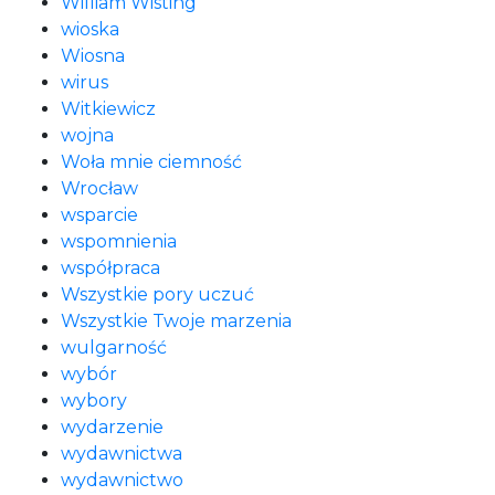
William Wisting
wioska
Wiosna
wirus
Witkiewicz
wojna
Woła mnie ciemność
Wrocław
wsparcie
wspomnienia
współpraca
Wszystkie pory uczuć
Wszystkie Twoje marzenia
wulgarność
wybór
wybory
wydarzenie
wydawnictwa
wydawnictwo