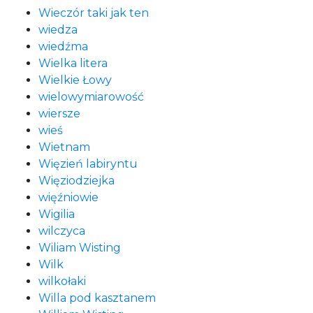
Wieczór taki jak ten
wiedza
wiedźma
Wielka litera
Wielkie Łowy
wielowymiarowość
wiersze
wieś
Wietnam
Więzień labiryntu
Więziodziejka
więźniowie
Wigilia
wilczyca
Wiliam Wisting
Wilk
wilkołaki
Willa pod kasztanem