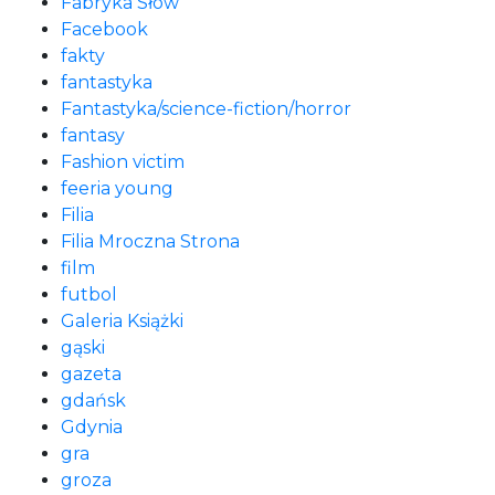
Fabryka Słów
Facebook
fakty
fantastyka
Fantastyka/science-fiction/horror
fantasy
Fashion victim
feeria young
Filia
Filia Mroczna Strona
film
futbol
Galeria Książki
gąski
gazeta
gdańsk
Gdynia
gra
groza