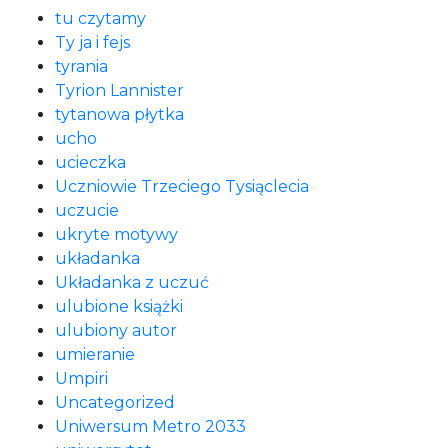
tu czytamy
Ty ja i fejs
tyrania
Tyrion Lannister
tytanowa płytka
ucho
ucieczka
Uczniowie Trzeciego Tysiąclecia
uczucie
ukryte motywy
układanka
Układanka z uczuć
ulubione książki
ulubiony autor
umieranie
Umpiri
Uncategorized
Uniwersum Metro 2033