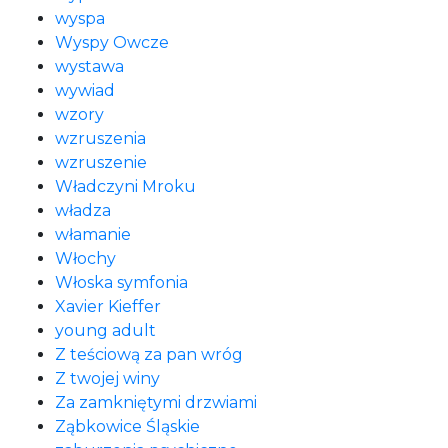
wyspa
Wyspy Owcze
wystawa
wywiad
wzory
wzruszenia
wzruszenie
Władczyni Mroku
władza
włamanie
Włochy
Włoska symfonia
Xavier Kieffer
young adult
Z teściową za pan wróg
Z twojej winy
Za zamkniętymi drzwiami
Ząbkowice Śląskie