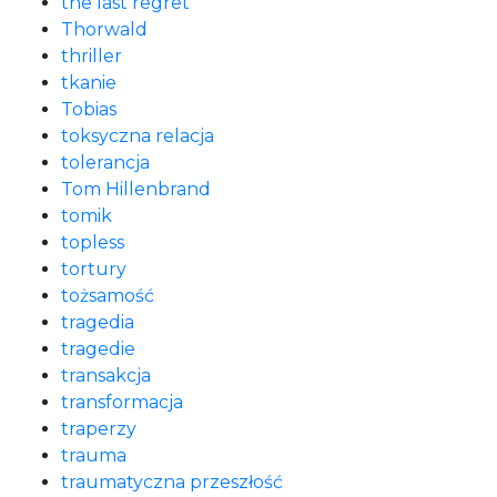
the last regret
Thorwald
thriller
tkanie
Tobias
toksyczna relacja
tolerancja
Tom Hillenbrand
tomik
topless
tortury
tożsamość
tragedia
tragedie
transakcja
transformacja
traperzy
trauma
traumatyczna przeszłość