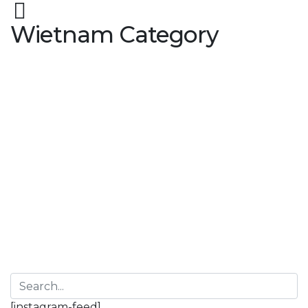
Wietnam Category
20 września 2017
by Przeczytanki Dorota Lińska-Złoch
0
272 (86). „Ósmy cud
świata” Magdalena
Witkiewicz
272 (86). „Ósmy cud świata” Magdalena
WitkiewiczWydawnictwo Filia331 stron, oprawa
miękka2017 „Wielokrotnie zastanawiałam się, ile razy
nasze ślady przecinają się…
[instagram-feed]