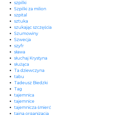
szpilki
Szpilki za milion
szpital
sztuka
szukając szczęścia
Szumowiny
Szwecja
szyfr
sława
słuchaj Krystyna
służąca
Ta dziewczyna
tabu
Tadeusz Biedzki
Tag
tajemnica
tajemnice
tajemnicza śmierć
tajna organizacja