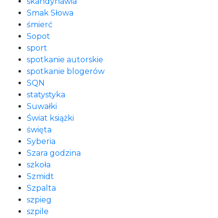
skandynawia
Smak Słowa
śmierć
Sopot
sport
spotkanie autorskie
spotkanie blogerów
SQN
statystyka
Suwałki
Świat książki
święta
Syberia
Szara godzina
szkoła
Szmidt
Szpalta
szpieg
szpile