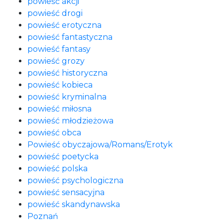
powieść akcji
powieść drogi
powieść erotyczna
powieść fantastyczna
powieść fantasy
powieść grozy
powieść historyczna
powieść kobieca
powieść kryminalna
powieść miłosna
powieść młodzieżowa
powieść obca
Powieść obyczajowa/Romans/Erotyk
powieść poetycka
powieść polska
powieść psychologiczna
powieść sensacyjna
powieść skandynawska
Poznań