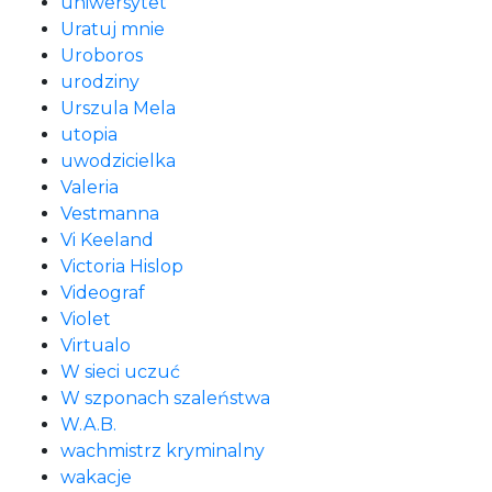
uniwersytet
Uratuj mnie
Uroboros
urodziny
Urszula Mela
utopia
uwodzicielka
Valeria
Vestmanna
Vi Keeland
Victoria Hislop
Videograf
Violet
Virtualo
W sieci uczuć
W szponach szaleństwa
W.A.B.
wachmistrz kryminalny
wakacje