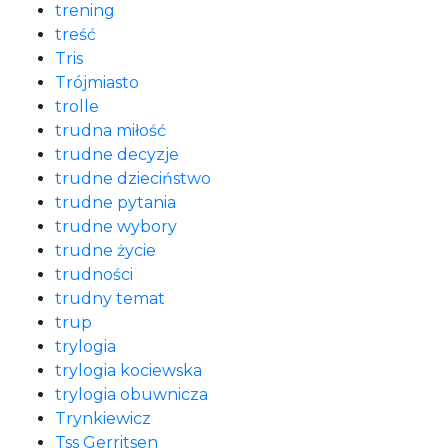
trening
treść
Tris
Trójmiasto
trolle
trudna miłość
trudne decyzje
trudne dzieciństwo
trudne pytania
trudne wybory
trudne życie
trudności
trudny temat
trup
trylogia
trylogia kociewska
trylogia obuwnicza
Trynkiewicz
Tss Gerritsen