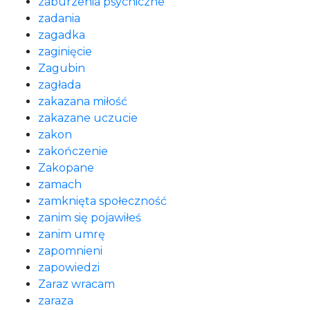
zaburzenia psychiczne
zadania
zagadka
zaginięcie
Zagubin
zagłada
zakazana miłość
zakazane uczucie
zakon
zakończenie
Zakopane
zamach
zamknięta społeczność
zanim się pojawiłeś
zanim umrę
zapomnieni
zapowiedzi
Zaraz wracam
zaraza