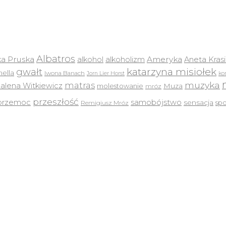
Albatros
a Pruska
Ameryka
alkohol
alkoholizm
Aneta Kras
katarzyna misiołek
gwałt
ella
Iwona Banach
Jorn Lier Horst
ko
muzyka
matras
lena Witkiewicz
molestowanie
Muza
mróz
przeszłość
przemoc
samobójstwo
sensacja
sp
Remigiusz Mróz