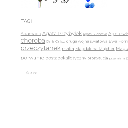
TAGI
Agata Przybyłek
Agnieszk
Adamada
Agata Suchocka
choroba
druga wojna światowa
Ewa Form
Daria Orlicz
przeczytanek
mafia
Magda
Magdalena Majcher
porwanie
postapokaliptyczny
prostytucja
przemiana
© 2026