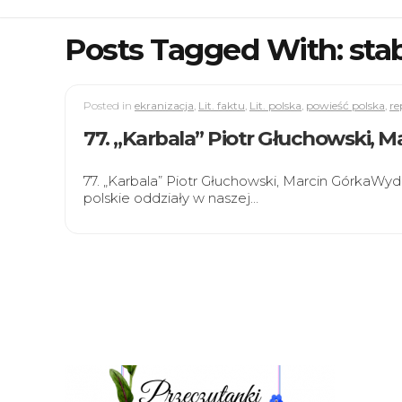
Posts Tagged With: stab
Posted in
ekranizacja
,
Lit. faktu
,
Lit. polska
,
powieść polska
,
re
77. „Karbala” Piotr Głuchowski, M
77. „Karbala” Piotr Głuchowski, Marcin Górka
polskie oddziały w naszej…