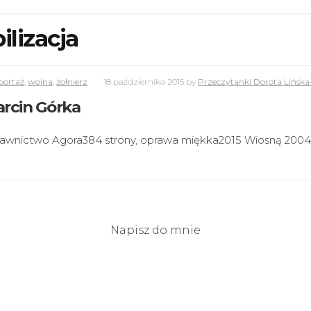
ilizacja
portaż
,
wojna
,
żołnierz
18 października 2015
by
Przeczytanki Dorota Lińska
arcin Górka
Wydawnictwo Agora384 strony, oprawa miękka2015 Wiosną 200
Napisz do mnie