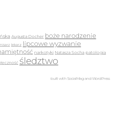
boże narodzenie
ińska
Augusta Docher
lipcowe wyzwanie
lekarz
misarz
namiętność
narkotyki
Natasza Socha
patologia
śledztwo
ołeczność
built with
SocialMag
and
WordPress