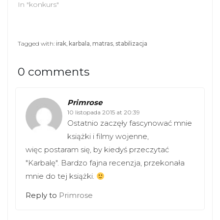
In "konkurs"
n
i
d
n
o
d
w
o
)
w
)
Tagged with:
irak
,
karbala
,
matras
,
stabilizacja
0 comments
Primrose
10 listopada 2015 at 20:39
Ostatnio zaczęły fascynować mnie
książki i filmy wojenne,
więc postaram się, by kiedyś przeczytać
"Karbalę". Bardzo fajna recenzja, przekonała
mnie do tej książki.
Reply to
Primrose