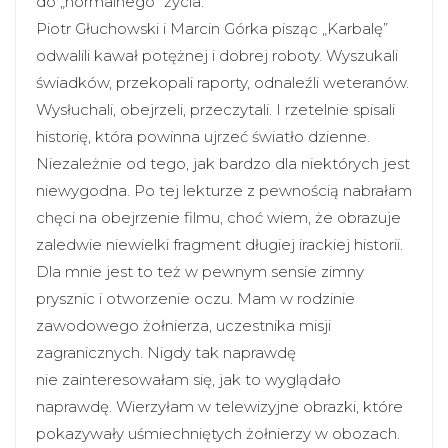
do „normalnego” życia.
Piotr Głuchowski i Marcin Górka pisząc „Karbalę”
odwalili kawał potężnej i dobrej roboty. Wyszukali
świadków, przekopali raporty, odnaleźli weteranów.
Wysłuchali, obejrzeli, przeczytali. I rzetelnie spisali
historię, która powinna ujrzeć światło dzienne.
Niezależnie od tego, jak bardzo dla niektórych jest
niewygodna. Po tej lekturze z pewnością nabrałam
chęci na obejrzenie filmu, choć wiem, że obrazuje
zaledwie niewielki fragment długiej irackiej historii.
Dla mnie jest to też w pewnym sensie zimny
prysznic i otworzenie oczu. Mam w rodzinie
zawodowego żołnierza, uczestnika misji
zagranicznych. Nigdy tak naprawdę
nie zainteresowałam się, jak to wyglądało
naprawdę. Wierzyłam w telewizyjne obrazki, które
pokazywały uśmiechniętych żołnierzy w obozach.