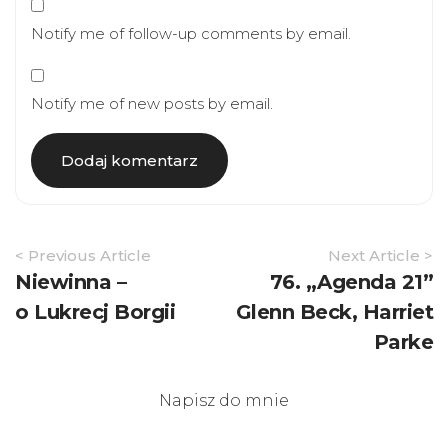
Notify me of follow-up comments by email.
Notify me of new posts by email.
Article
< Previous Article
Next Article >
Navigation
Niewinna –
76. „Agenda 21”
o Lukrecj Borgii
Glenn Beck, Harriet
Parke
Napisz do mnie