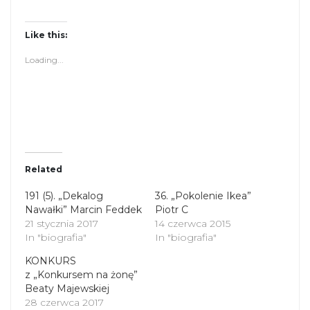
i
i
c
c
k
k
t
t
Like this:
o
o
s
s
Loading...
h
h
a
a
r
r
e
e
o
o
n
n
T
F
w
a
i
c
t
e
t
b
Related
e
o
r
o
(
k
191 (5). „Dekalog
36. „Pokolenie Ikea”
O
(
Nawałki” Marcin Feddek
p
O
Piotr C
e
p
21 stycznia 2017
14 czerwca 2015
n
e
s
n
In "biografia"
In "biografia"
i
s
n
i
KONKURS
n
n
z „Konkursem na żonę”
e
n
Beaty Majewskiej
w
e
w
w
28 czerwca 2017
i
w