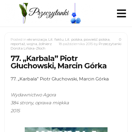
Posted in
ekranizacja
,
Lit. faktu
,
Lit. polska
,
powieść polska
,
0
reportaż
,
wojna
,
żołnierz
18 października 2015
by
Przeczytanki
Dorota Lińska-Złoch
77. „Karbala” Piotr
Głuchowski, Marcin Górka
77. „Karbala” Piotr Głuchowski, Marcin Górka
Wydawnictwo Agora
384 strony, oprawa miękka
2015