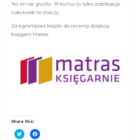
Nic im nie groziło.. W końcu to tylko stabilizacja,
cokolwiek to znaczy..
Za egzemplarz książki do recenzji dziękuję
księgarni Matras.
Share this:
C
C
l
l