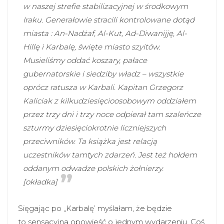
w naszej strefie stabilizacyjnej w środkowym
Iraku. Generałowie stracili kontrolowane dotąd
miasta : An-Nadżaf, Al-Kut, Ad-Diwanijję, Al-
Hillę i Karbalę, święte miasto szyitów.
Musieliśmy oddać koszary, pałace
gubernatorskie i siedziby władz – wszystkie
oprócz ratusza w Karbali. Kapitan Grzegorz
Kaliciak z kilkudziesięcioosobowym oddziałem
przez trzy dni i trzy noce odpierał tam szaleńcze
szturmy dziesięciokrotnie liczniejszych
przeciwników. Ta książka jest relacją
uczestników tamtych zdarzeń. Jest też hołdem
oddanym odwadze polskich żołnierzy.
[okładka]
Sięgając po „Karbalę’ myślałam, że będzie
to sensacyjna opowieść o jednym wydarzeniu. Coś