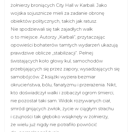
żołnierzy broniących City Hall w Karbali. Jako
wojska sojusznicze mieli za zadanie obronę
obiektów politycznych, takich jak ratusz.
Nie spodziewali się tak zajadłych walk
o to miejsce. Autorzy „Karbali”, przytaczając
opowieści bohaterów tamtych wydarzeń ukazują
prawdziwe oblicze „stabilizacji”. Pełnej
świstających koło głowy kul, samochodów
przebijających się przez zapory, wysadzających się
samobójców. Z książki wyziera bezmiar
okrucieństwa, bólu, fanatyzmu i przerażenia. Nikt,
kto doświadczył walki i zobaczył ogrom śmierci,
nie pozostał taki sam. Widok rozrywanych ciał,
smród gnijących zwłok, życie w ciągłym strachu
i czujności tak głęboko wsiąknęły w żołnierzy,
że wielu już nigdy nie potrafiło powrócić