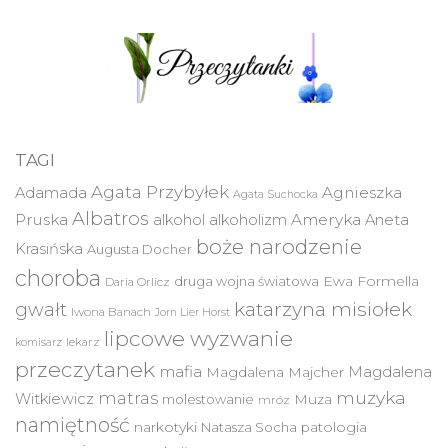
TAGI
Agata Przybyłek
Agnieszka
Adamada
Agata Suchocka
Albatros
Pruska
Ameryka
alkohol
alkoholizm
Aneta
boże narodzenie
Krasińska
Augusta Docher
choroba
druga wojna światowa
Ewa Formella
Daria Orlicz
katarzyna misiołek
gwałt
Iwona Banach
Jorn Lier Horst
lipcowe wyzwanie
lekarz
komisarz
przeczytanek
mafia
Magdalena
Magdalena Majcher
muzyka
matras
Witkiewicz
molestowanie
Muza
mróz
namiętność
narkotyki
Natasza Socha
patologia