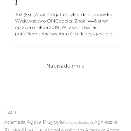
!
362 (53). „Adam” Agata Czykierda-Grabowska
Wydawnictwo OMGbooks (Znak) 446 stron,
oprawa miękka 2018 „W takich chwilach
potrafiłam sobie wyobrazić, że kiedyś jeszcze…
Napisz do mnie
TAGI
Agata Przybyłek
Agnieszka
Adamada
Agata Suchocka
Albatros
Pruska
Ameryka
alkohol
alkoholizm
Aneta