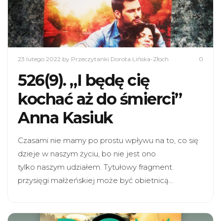
23 lutego 2022
by Przeczytanki Dorota Lińska-Złoch
0
526(9). „I będę cię
kochać aż do śmierci”
Anna Kasiuk
Czasami nie mamy po prostu wpływu na to, co się
dzieje w naszym życiu, bo nie jest ono
tylko naszym udziałem. Tytułowy fragment
przysięgi małżeńskiej może być obietnicą…