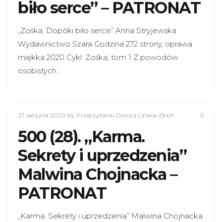
biło serce” – PATRONAT
„Zośka. Dopóki biło serce” Anna Stryjewska
Wydawnictwo Szara Godzina 272 strony, oprawa
miękka 2020 Cykl: Zośka, tom 1 Z powodów
osobistych…
27 sierpnia 2020
by Przeczytanki Dorota Lińska-Złoch
0
500 (28). „Karma.
Sekrety i uprzedzenia”
Malwina Chojnacka –
PATRONAT
„Karma. Sekrety i uprzedzenia” Malwina Chojnacka