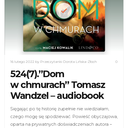
16 lutego 2022
by Przeczytanki Dorota Lińska-Złoch
0
524(7).”Dom
w chmurach” Tomasz
Wandzel – audiobook
Sięgając po tę historię zupełnie nie wiedziałam,
czego mogę się spodziewać. Powieść obyczajowa,
oparta na prywatnych doświadczeniach autora –