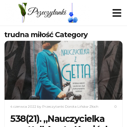
trudna miłość Category
4 czerwca 2022
by Przeczytanki Dorota Lińska-Złoch
0
538(21). „Nauczycielka