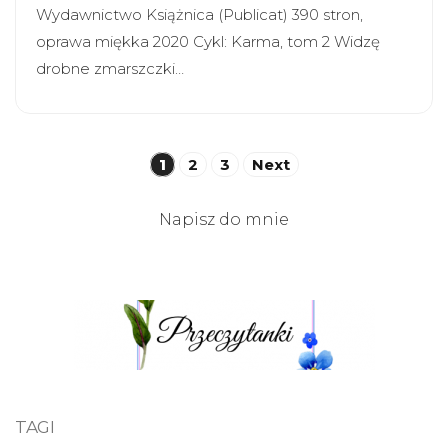
Wydawnictwo Książnica (Publicat) 390 stron,
oprawa miękka 2020 Cykl: Karma, tom 2 Widzę
drobne zmarszczki…
Stronicowanie
1
2
3
Next
wpisów
Napisz do mnie
TAGI