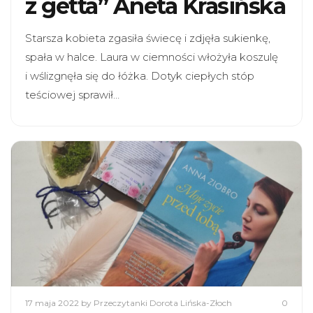
z getta” Aneta Krasińska
Starsza kobieta zgasiła świecę i zdjęła sukienkę,
spała w halce. Laura w ciemności włożyła koszulę
i wślizgnęła się do łóżka. Dotyk ciepłych stóp
teściowej sprawił…
17 maja 2022
by Przeczytanki Dorota Lińska-Złoch
0