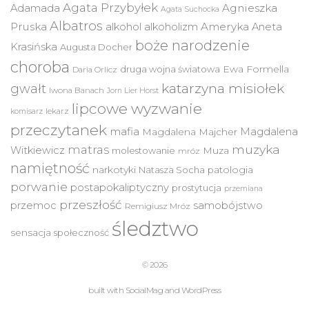
Agata Przybyłek
Agnieszka
Adamada
Agata Suchocka
Albatros
Pruska
Ameryka
alkohol
alkoholizm
Aneta
boże narodzenie
Krasińska
Augusta Docher
choroba
druga wojna światowa
Ewa Formella
Daria Orlicz
katarzyna misiołek
gwałt
Iwona Banach
Jorn Lier Horst
lipcowe wyzwanie
lekarz
komisarz
przeczytanek
mafia
Magdalena
Magdalena Majcher
muzyka
matras
Witkiewicz
molestowanie
Muza
mróz
namiętność
narkotyki
Natasza Socha
patologia
porwanie
postapokaliptyczny
prostytucja
przemiana
przeszłość
przemoc
samobójstwo
Remigiusz Mróz
śledztwo
sensacja
społeczność
© 2026
built with
SocialMag
and
WordPress