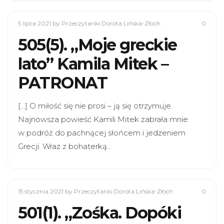
5 lipca 2021
by Przeczytanki Dorota Lińska-Złoch
0
505(5). „Moje greckie
lato” Kamila Mitek –
PATRONAT
[…] O miłość się nie prosi – ją się otrzymuje.
Najnowsza powieść Kamili Mitek zabrała mnie
w podróż do pachnącej słońcem i jedzeniem
Grecji. Wraz z bohaterką…
15 stycznia 2021
by Przeczytanki Dorota Lińska-Złoch
0
501(1). „Zośka. Dopóki