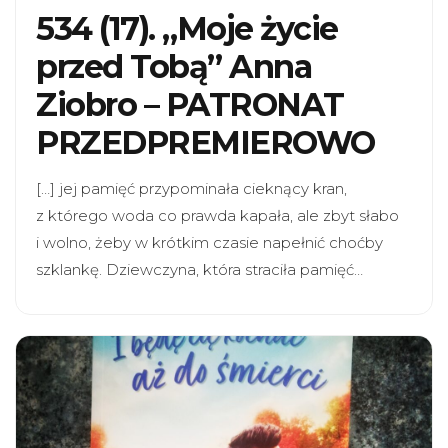
534 (17). „Moje życie
przed Tobą” Anna
Ziobro – PATRONAT
PRZEDPREMIEROWO
[…] jej pamięć przypominała cieknący kran,
z którego woda co prawda kapała, ale zbyt słabo
i wolno, żeby w krótkim czasie napełnić choćby
szklankę. Dziewczyna, która straciła pamięć…