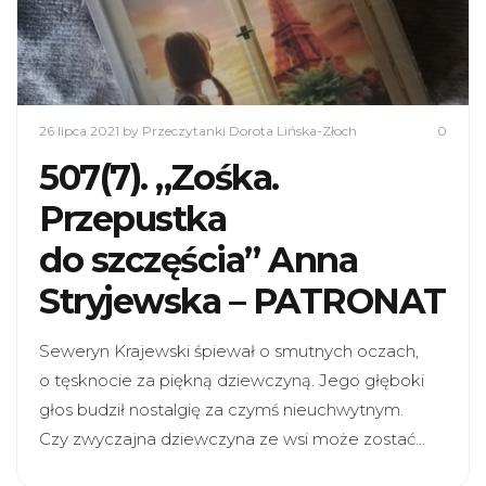
26 lipca 2021
by Przeczytanki Dorota Lińska-Złoch
0
507(7). „Zośka.
Przepustka
do szczęścia” Anna
Stryjewska – PATRONAT
Seweryn Krajewski śpiewał o smutnych oczach,
o tęsknocie za piękną dziewczyną. Jego głęboki
głos budził nostalgię za czymś nieuchwytnym.
Czy zwyczajna dziewczyna ze wsi może zostać…