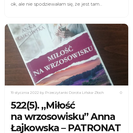
ok, ale nie spodziewałam się, że jest tam…
19 stycznia 2022
by Przeczytanki Dorota Lińska-Złoch
0
522(5). „Miłość
na wrzosowisku” Anna
Łajkowska – PATRONAT