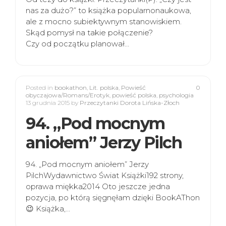
nas za dużo?” to książka popularnonaukowa,
ale z mocno subiektywnym stanowiskiem.
Skąd pomysł na takie połączenie?
Czy od początku planował…
Posted in
bookathon
,
Lit. polska
,
Powieść
0
obyczajowa/Romans/Erotyk
,
powieść polska
,
psychologia
13 grudnia 2015
by
Przeczytanki Dorota Lińska-Złoch
94. „Pod mocnym
aniołem” Jerzy Pilch
94. „Pod mocnym aniołem” Jerzy
PilchWydawnictwo Świat Książki192 strony,
oprawa miękka2014 Oto jeszcze jedna
pozycja, po którą sięgnęłam dzięki BookAThon
😉 Książka,…