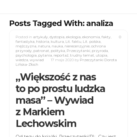
Posts Tagged With: analiza
Posted in
artykuły
,
dystopia
,
ekologia
,
ekonomia
,
fakty
,
0
fantastyka
,
historia
,
kultura
,
Lit. faktu
,
Lit. polska
,
mężczyzna
,
natura
,
nauka
,
nierecenzyjnie
,
ochrona
przyrody
,
patronat
,
polityka
,
Przeczytanki
,
przyroda
,
psychologia
,
pytania
,
reportaż
,
trudny temat
,
utopia
,
wiedza
,
wywiad
17 maja 2020
by
Przeczytanki Dorota
Lińska-Złoch
„Większość z nas
to po prostu ludzka
masa” – Wywiad
z Markiem
Lechowskim
Od tezy do książki. Przeczytanki(P): „Czy jest