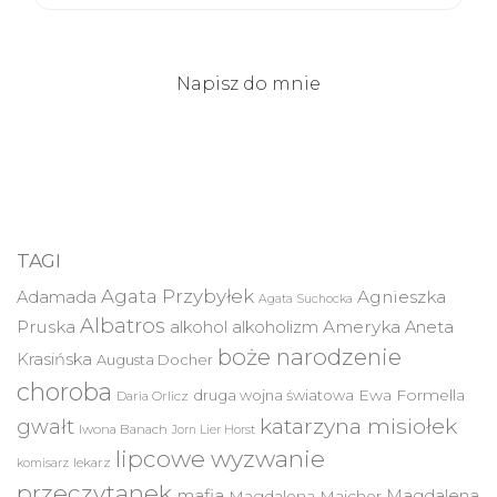
Napisz do mnie
TAGI
Agata Przybyłek
Agnieszka
Adamada
Agata Suchocka
Albatros
Pruska
Ameryka
alkohol
alkoholizm
Aneta
boże narodzenie
Krasińska
Augusta Docher
choroba
druga wojna światowa
Ewa Formella
Daria Orlicz
katarzyna misiołek
gwałt
Iwona Banach
Jorn Lier Horst
lipcowe wyzwanie
lekarz
komisarz
przeczytanek
mafia
Magdalena
Magdalena Majcher