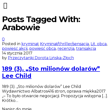
Posts Tagged With:
Arabowie
0
Posted in
kryminał
,
Kryminał/thriller/sensacja
,
Lit. obca
,
powieść akcji
,
powieść obca
,
recenzja
,
transakcja
14 stycznia 2017
by
Przeczytanki Dorota Lińska-Złoch
189 (3). „Sto milionów dolarów”
Lee Child
189 (3). „Sto milionów dolarów” Lee Child
Wydawnictwo Albatros416 stron, oprawa miękka2017
„– To było otwarcie negocjacji. Propozycja wstępna […].
Krótko…
Napisz do mnie