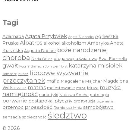
Tagi
Agata Przybyłek
Agnieszka
Adamada
Agata Suchocka
Albatros
Pruska
Ameryka
alkohol
alkoholizm
Aneta
boże narodzenie
Krasińska
Augusta Docher
choroba
druga wojna światowa
Ewa Formella
Daria Orlicz
katarzyna misiołek
gwałt
Iwona Banach
Jorn Lier Horst
lipcowe wyzwanie
lekarz
komisarz
przeczytanek
mafia
Magdalena
Magdalena Majcher
muzyka
matras
Witkiewicz
molestowanie
Muza
mróz
namiętność
narkotyki
Natasza Socha
patologia
porwanie
postapokaliptyczny
prostytucja
przemiana
przeszłość
przemoc
samobójstwo
Remigiusz Mróz
śledztwo
sensacja
społeczność
© 2026