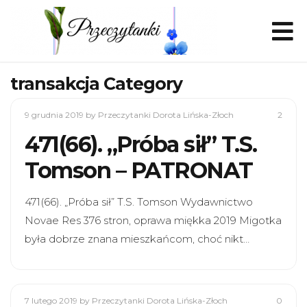
transakcja Category
9 grudnia 2019
by Przeczytanki Dorota Lińska-Złoch
2
471(66). „Próba sił” T.S.
Tomson – PATRONAT
471(66). „Próba sił” T.S. Tomson Wydawnictwo
Novae Res 376 stron, oprawa miękka 2019 Migotka
była dobrze znana mieszkańcom, choć nikt…
7 lutego 2019
by Przeczytanki Dorota Lińska-Złoch
0