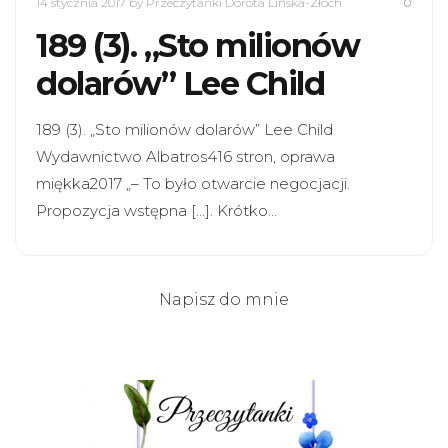
14 stycznia 2017
by Przeczytanki Dorota Lińska-Złoch
0
189 (3). „Sto milionów
dolarów” Lee Child
189 (3). „Sto milionów dolarów” Lee Child
Wydawnictwo Albatros416 stron, oprawa
miękka2017 „– To było otwarcie negocjacji.
Propozycja wstępna […]. Krótko…
Napisz do mnie