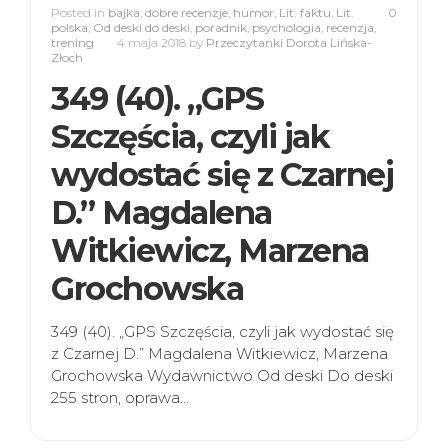
Posted in
bajka
,
dobre recenzje
,
humor
,
Lit. faktu
,
Lit.
0
polska
,
Od deski do deski
,
poradnik
,
psychologia
,
recenzja
,
trening
4 maja 2018
by
Przeczytanki Dorota Lińska-
Złoch
349 (40). „GPS
Szczęścia, czyli jak
wydostać się z Czarnej
D.” Magdalena
Witkiewicz, Marzena
Grochowska
349 (40). „GPS Szczęścia, czyli jak wydostać się
z Czarnej D.” Magdalena Witkiewicz, Marzena
Grochowska Wydawnictwo Od deski Do deski
255 stron, oprawa…