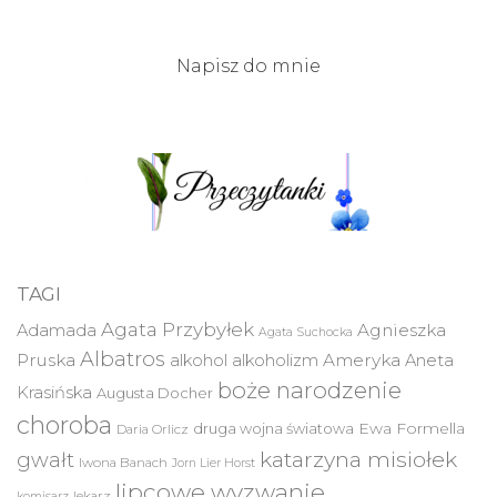
Napisz do mnie
TAGI
Agata Przybyłek
Agnieszka
Adamada
Agata Suchocka
Albatros
Pruska
Ameryka
alkohol
alkoholizm
Aneta
boże narodzenie
Krasińska
Augusta Docher
choroba
druga wojna światowa
Ewa Formella
Daria Orlicz
katarzyna misiołek
gwałt
Iwona Banach
Jorn Lier Horst
lipcowe wyzwanie
lekarz
komisarz