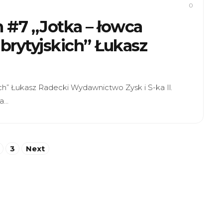
0
 #7 „Jotka – łowca
rytyjskich” Łukasz
h” Łukasz Radecki Wydawnictwo Zysk i S-ka Il.
wa…
3
Next