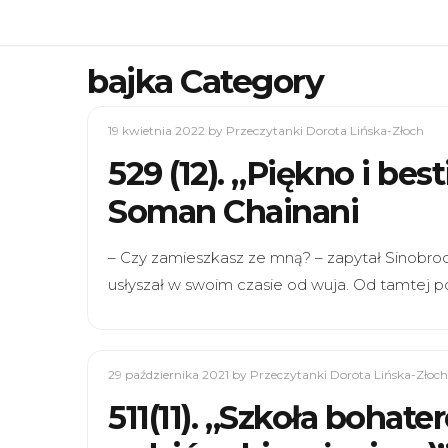
bajka Category
19 kwietnia 2022
by Przeczytanki Dorota Lińska-Złoch
529 (12). „Piękno i be
Soman Chainani
– Czy zamieszkasz ze mną? – zapytał Sinobro
usłyszał w swoim czasie od wuja. Od tamtej po
29 października 2021
by Przeczytanki Dorota Lińska-Złoch
511(11). „Szkoła bohate