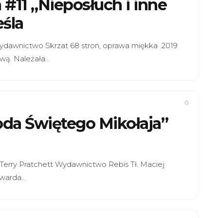
 #11 „Nieposłuch i inne
eśla
 Wydawnictwo Skrzat 68 stron, oprawa miękka 2019
ową. Należała…
0
roda Świętego Mikołaja”
 Terry Pratchett Wydawnictwo Rebis Tł. Maciej
twarda…