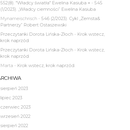
552(8). "Władcy światła" Ewelina Kasiuba ⋆
-
545
(1/2023). „Władcy ciemności” Ewelina Kasiuba
Mynameischrisch
-
546 (2/2023). Cykl „Zemsta&
Partnerzy” Robert Ostaszewski
Przeczytanki Dorota Lińska-Złoch
-
Krok wstecz,
krok naprzód.
Przeczytanki Dorota Lińska-Złoch
-
Krok wstecz,
krok naprzód.
Marta
-
Krok wstecz, krok naprzód.
ARCHIWA
sierpień 2023
lipiec 2023
czerwiec 2023
wrzesień 2022
sierpień 2022