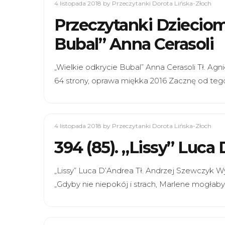
4 listopada 2018
by Przeczytanki Dorota Lińska-Złoch
Przeczytanki Dzieciom
Bubal” Anna Cerasoli
„Wielkie odkrycie Bubal” Anna Cerasoli Tł. 
64 strony, oprawa miękka 2016 Zacznę od tego
4 listopada 2018
by Przeczytanki Dorota Lińska-Złoch
394 (85). „Lissy” Luca
„Lissy” Luca D’Andrea Tł. Andrzej Szewczyk
„Gdyby nie niepokój i strach, Marlene mogłab