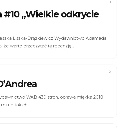
1
 #10 „Wielkie odkrycie
Agnieszka Liszka-Drążkiewicz Wydawnictwo Adamada
, że warto przeczytać tę recenzję…
2
 D’Andrea
 Wydawnictwo WAB 430 stron, oprawa miękka 2018
y mimo takich…