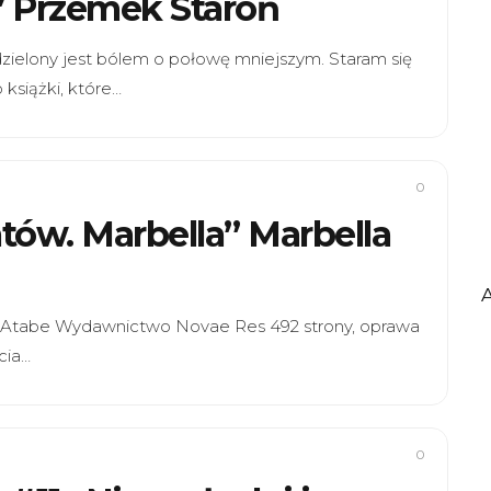
)” Przemek Staroń
dzielony jest bólem o połowę mniejszym. Staram się
książki, które…
0
atów. Marbella” Marbella
lla Atabe Wydawnictwo Novae Res 492 strony, oprawa
cia…
0