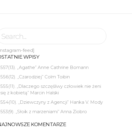
instagram-feed]
OSTATNIE WPISY
557(13). „Agathe” Anne Cathrine Bomann
556(12). „Czarodziej” Colm Toibin
555(11). „Dlaczego szczęśliwy człowiek nie żeni
się z kobietą” Marcin Halski
554(10). „Dziewczyny z Agencji” Hanka V. Mody
553(9). „Słoik z marzeniami” Anna Ziobro
NAJNOWSZE KOMENTARZE