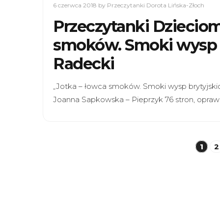
6 czerwca 2018
by Przeczytanki Dorota Lińska-Złoch
Przeczytanki Dzieciom
smoków. Smoki wysp b
Radecki
„Jotka – łowca smoków. Smoki wysp brytyjskic
Joanna Sapkowska – Pieprzyk 76 stron, opra
Stronicowanie
1
2
wpisów