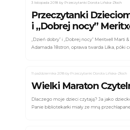
3 listopada 2018
by Przeczytanki Dorota Lińska-Złoch
Przeczytanki Dzieciom
i „Dobrej nocy” Meritx
„Dzień dobry” i „Dobrej nocy” Meritxell Mart
Adamada 18stron, oprawa twarda Lilka, póki c
11 października 2018
by Przeczytanki Dorota Lińska-Złoch
Wielki Maraton Czytel
Dlaczego moje dzieci czytają? Ja jako dziecko
Panie bibliotekarki miały ze mną przechlapane