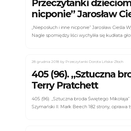
Przeczytanki dzieciom
nicponie” Jarosław Ci
„Nieposłuch i inne nicponie” Jarosław Cieśla
Nagle spomiędzy liści wychyliła się kudłata gł
28 grudnia 2018
by Przeczytanki Dorota Lińska-Złoch
405 (96). „Sztuczna b
Terry Pratchett
405 (96). „Sztuczna broda Świętego Mikołaja”
Szymański Il. Mark Beech 182 strony, oprawa 