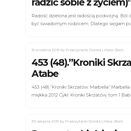
radzić sobie z życiem
Radość dzielona jest radością podwójną. Ból 
być świadomym rodzicem. Dlatego sięgam po 
15 września 2019
by Przeczytanki Dorota Lińska-Złoch
453 (48).”Kroniki Skrz
Atabe
453 (48).”Kroniki Skrzatów. Marbella” Marbe
miękka 2012 Cykl: Kroniki Skrzatów, tom 1 Bab
30 sierpnia 2019
by Przeczytanki Dorota Lińska-Złoch