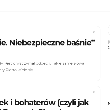
0
stie. Niebezpieczne baśnie”
[
dy. Pietro wstrzymał oddech. Takie same słowa
ry Pietro wiele się…
0
rek i bohaterów (czyli jak