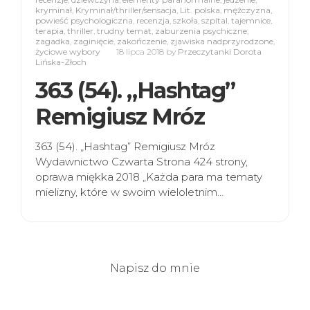
kryminał
,
Kryminał/thriller/sensacja
,
Lit. polska
,
mężczyzna
,
powieść psychologiczna
,
recenzja
,
szkoła
,
szpital
,
tajemnice
,
terapia
,
thriller
,
trudny temat
,
zaburzenia psychiczne
,
zagadka
,
zaginięcie
,
zakończenie
,
zjawiska nadprzyrodzone
,
życiowe wybory
18 lipca 2018
by
Przeczytanki Dorota
Lińska-Złoch
363 (54). „Hashtag”
Remigiusz Mróz
363 (54). „Hashtag” Remigiusz Mróz
Wydawnictwo Czwarta Strona 424 strony,
oprawa miękka 2018 „Każda para ma tematy
mielizny, które w swoim wieloletnim…
Napisz do mnie