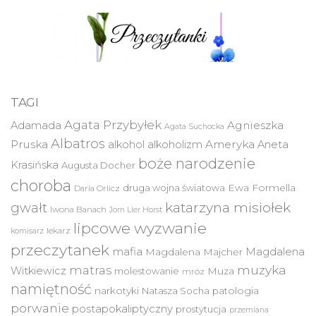
TAGI
Agata Przybyłek
Agnieszka
Adamada
Agata Suchocka
Albatros
Pruska
Ameryka
alkohol
alkoholizm
Aneta
boże narodzenie
Krasińska
Augusta Docher
choroba
druga wojna światowa
Ewa Formella
Daria Orlicz
katarzyna misiołek
gwałt
Iwona Banach
Jorn Lier Horst
lipcowe wyzwanie
lekarz
komisarz
przeczytanek
mafia
Magdalena
Magdalena Majcher
muzyka
matras
Witkiewicz
molestowanie
Muza
mróz
namiętność
narkotyki
Natasza Socha
patologia
porwanie
postapokaliptyczny
prostytucja
przemiana