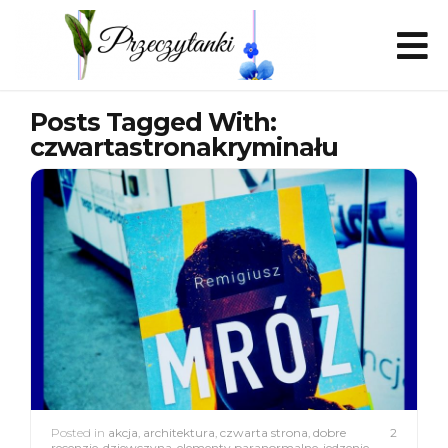
Posts Tagged With:
czwartastronakryminału
Posted in
akcja
,
architektura
,
czwarta strona
,
dobre
2
recenzje
,
dziewczyna
,
elementy paranormalne
,
jedzenie
,