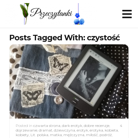
Posts Tagged With: czystość
Posted in
czwarta strona
,
dark erotyk
,
dobre recenzje
,
4
dojrzewanie
,
dramat
,
dziewczyna
,
erotyk
,
erotyka
,
kobieta
,
kobiety
,
Lit. polska
,
matka
,
mężczyzna
,
miłość
,
podróż
,