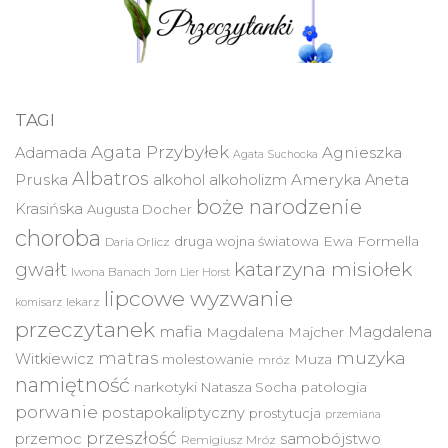
TAGI
Agata Przybyłek
Agnieszka
Adamada
Agata Suchocka
Albatros
Pruska
Ameryka
alkohol
alkoholizm
Aneta
boże narodzenie
Krasińska
Augusta Docher
choroba
druga wojna światowa
Ewa Formella
Daria Orlicz
katarzyna misiołek
gwałt
Iwona Banach
Jorn Lier Horst
lipcowe wyzwanie
lekarz
komisarz
przeczytanek
mafia
Magdalena
Magdalena Majcher
muzyka
matras
Witkiewicz
molestowanie
Muza
mróz
namiętność
narkotyki
Natasza Socha
patologia
porwanie
postapokaliptyczny
prostytucja
przemiana
przeszłość
przemoc
samobójstwo
Remigiusz Mróz