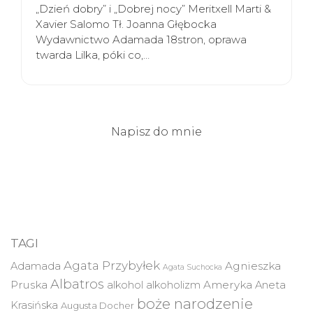
„Dzień dobry” i „Dobrej nocy” Meritxell Marti &
Xavier Salomo Tł. Joanna Głębocka
Wydawnictwo Adamada 18stron, oprawa
twarda Lilka, póki co,…
Napisz do mnie
TAGI
Agata Przybyłek
Agnieszka
Adamada
Agata Suchocka
Albatros
Pruska
Ameryka
alkohol
alkoholizm
Aneta
boże narodzenie
Krasińska
Augusta Docher