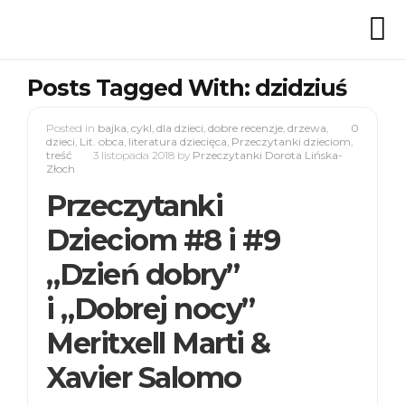
Posts Tagged With: dzidziuś
Posted in
bajka
,
cykl
,
dla dzieci
,
dobre recenzje
,
drzewa
,
0
dzieci
,
Lit. obca
,
literatura dziecięca
,
Przeczytanki dzieciom
,
treść
3 listopada 2018
by
Przeczytanki Dorota Lińska-
Złoch
Przeczytanki
Dzieciom #8 i #9
„Dzień dobry”
i „Dobrej nocy”
Meritxell Marti &
Xavier Salomo