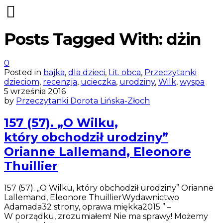
Posts Tagged With: dżin
0
Posted in
bajka
,
dla dzieci
,
Lit. obca
,
Przeczytanki
dzieciom
,
recenzja
,
ucieczka
,
urodziny
,
Wilk
,
wyspa
5 września 2016
by
Przeczytanki Dorota Lińska-Złoch
157 (57). „O Wilku,
który obchodził urodziny”
Orianne Lallemand, Eleonore
Thuillier
157 (57). „O Wilku, który obchodził urodziny” Orianne
Lallemand, Eleonore ThuillierWydawnictwo
Adamada32 strony, oprawa miękka2015 ” –
W porządku, zrozumiałem! Nie ma sprawy! Możemy