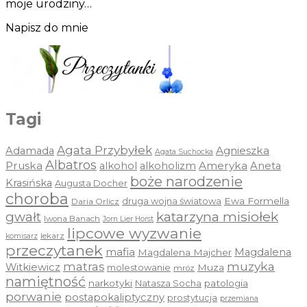
moje urodziny…
Napisz do mnie
Tagi
Agata Przybyłek
Agnieszka
Adamada
Agata Suchocka
Albatros
Pruska
Ameryka
alkohol
alkoholizm
Aneta
boże narodzenie
Krasińska
Augusta Docher
choroba
druga wojna światowa
Ewa Formella
Daria Orlicz
katarzyna misiołek
gwałt
Iwona Banach
Jorn Lier Horst
lipcowe wyzwanie
lekarz
komisarz
przeczytanek
mafia
Magdalena
Magdalena Majcher
muzyka
matras
Witkiewicz
molestowanie
Muza
mróz
namiętność
narkotyki
Natasza Socha
patologia
porwanie
postapokaliptyczny
prostytucja
przemiana