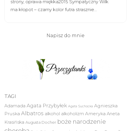
strony, oprawa miękka2015 Sympatyczny Wilk
ma kłopot – czarny kolor futra strasznie…
Napisz do mnie
TAGI
Agata Przybyłek
Agnieszka
Adamada
Agata Suchocka
Albatros
Pruska
Ameryka
alkohol
alkoholizm
Aneta
boże narodzenie
Krasińska
Augusta Docher
choroba