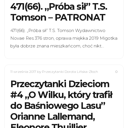
471(66). „Próba sił” T.S.
Tomson – PATRONAT
471(66). „Próba sił” T.S. Tomson Wydawnictwo
Novae Res 376 stron, oprawa miękka 2019 Migotka
była dobrze znana mieszkańcom, choć nikt…
11 września 2017
by Przeczytanki Dorota Lińska-Złoch
0
Przeczytanki Dzieciom
#4 „O Wilku, który trafił
do Baśniowego Lasu”
Orianne Lallemand,
Eleonore Thuillier