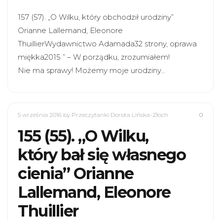
157 (57). „O Wilku, który obchodził urodziny”
Orianne Lallemand, Eleonore
ThuillierWydawnictwo Adamada32 strony, oprawa
miękka2015 ” – W porządku, zrozumiałem!
Nie ma sprawy! Możemy moje urodziny…
5 września 2016
by Przeczytanki Dorota Lińska-Złoch
0
155 (55). „O Wilku,
który bał się własnego
cienia” Orianne
Lallemand, Eleonore
Thuillier