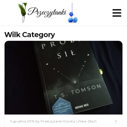
Wilk Category
9 grudnia 2019
by Przeczytanki Dorota Lińska-Złoch
2