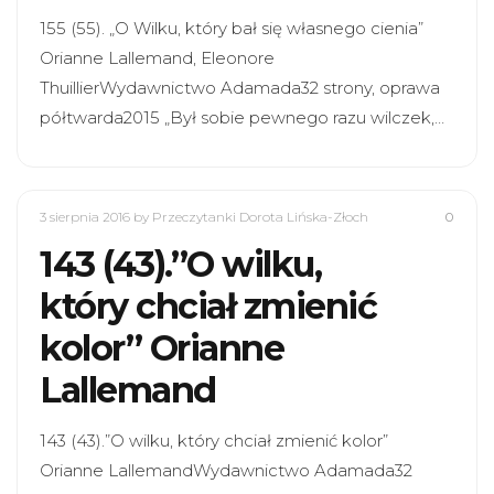
155 (55). „O Wilku, który bał się własnego cienia”
Orianne Lallemand, Eleonore
ThuillierWydawnictwo Adamada32 strony, oprawa
półtwarda2015 „Był sobie pewnego razu wilczek,…
3 sierpnia 2016
by Przeczytanki Dorota Lińska-Złoch
0
143 (43).”O wilku,
który chciał zmienić
kolor” Orianne
Lallemand
143 (43).”O wilku, który chciał zmienić kolor”
Orianne LallemandWydawnictwo Adamada32