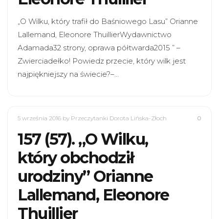
„O Wilku, który trafił do Baśniowego Lasu” Orianne
Lallemand, Eleonore ThuillierWydawnictwo
Adamada32 strony, oprawa półtwarda2015 ” –
Zwierciadełko! Powiedz przecie, który wilk jest
najpiękniejszy na świecie?–…
5 września 2016
by Przeczytanki Dorota Lińska-Złoch
0
157 (57). „O Wilku,
który obchodził
urodziny” Orianne
Lallemand, Eleonore
Thuillier