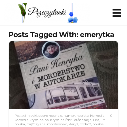
Posts Tagged With: emerytka
Posted in
cykl
,
dobre recenzje
,
humor
,
kobieta
,
Komedia
,
0
komedia kryminalna
,
Kryminał/thriller/sensacja
,
Lira
,
Lit.
polska
,
mężczyzna
,
morderstwo
,
Paryż
,
podróż
,
polskie