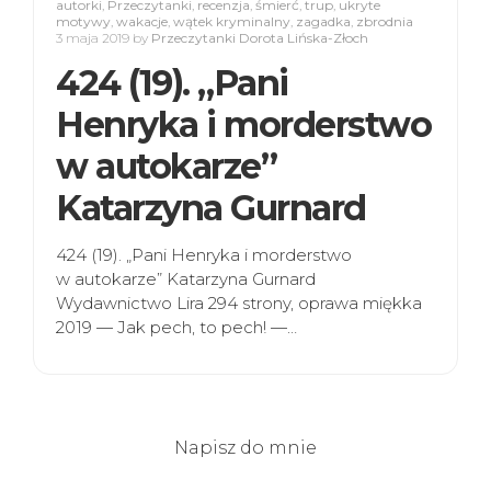
autorki
,
Przeczytanki
,
recenzja
,
śmierć
,
trup
,
ukryte
motywy
,
wakacje
,
wątek kryminalny
,
zagadka
,
zbrodnia
3 maja 2019
by
Przeczytanki Dorota Lińska-Złoch
424 (19). „Pani
Henryka i morderstwo
w autokarze”
Katarzyna Gurnard
424 (19). „Pani Henryka i morderstwo
w autokarze” Katarzyna Gurnard
Wydawnictwo Lira 294 strony, oprawa miękka
2019 — Jak pech, to pech! —…
Napisz do mnie