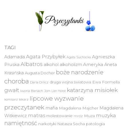
TAGI
Agata Przybyłek
Agnieszka
Adamada
Agata Suchocka
Albatros
Pruska
Ameryka
alkohol
alkoholizm
Aneta
boże narodzenie
Krasińska
Augusta Docher
choroba
druga wojna światowa
Ewa Formella
Daria Orlicz
katarzyna misiołek
gwałt
Iwona Banach
Jorn Lier Horst
lipcowe wyzwanie
lekarz
komisarz
przeczytanek
mafia
Magdalena
Magdalena Majcher
muzyka
matras
Witkiewicz
molestowanie
Muza
mróz
namiętność
narkotyki
Natasza Socha
patologia