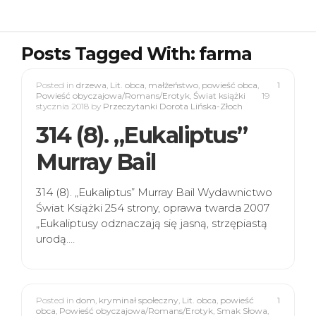
Posts Tagged With: farma
Posted in
drzewa
,
Lit. obca
,
małżeństwo
,
powieść obca
,
1
Powieść obyczajowa/Romans/Erotyk
,
Świat książki
19
stycznia 2018
by
Przeczytanki Dorota Lińska-Złoch
314 (8). „Eukaliptus”
Murray Bail
314 (8). „Eukaliptus” Murray Bail Wydawnictwo
Świat Książki 254 strony, oprawa twarda 2007
„Eukaliptusy odznaczają się jasną, strzępiastą
urodą.…
Posted in
dom
,
kryminał społeczny
,
Lit. obca
,
powieść
1
obca
,
Powieść obyczajowa/Romans/Erotyk
,
Smak Słowa
,