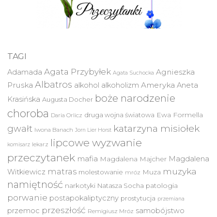
TAGI
Agata Przybyłek
Agnieszka
Adamada
Agata Suchocka
Albatros
Pruska
Ameryka
alkohol
alkoholizm
Aneta
boże narodzenie
Krasińska
Augusta Docher
choroba
druga wojna światowa
Ewa Formella
Daria Orlicz
katarzyna misiołek
gwałt
Iwona Banach
Jorn Lier Horst
lipcowe wyzwanie
lekarz
komisarz
przeczytanek
mafia
Magdalena
Magdalena Majcher
muzyka
matras
Witkiewicz
molestowanie
Muza
mróz
namiętność
narkotyki
Natasza Socha
patologia
porwanie
postapokaliptyczny
prostytucja
przemiana
przeszłość
przemoc
samobójstwo
Remigiusz Mróz