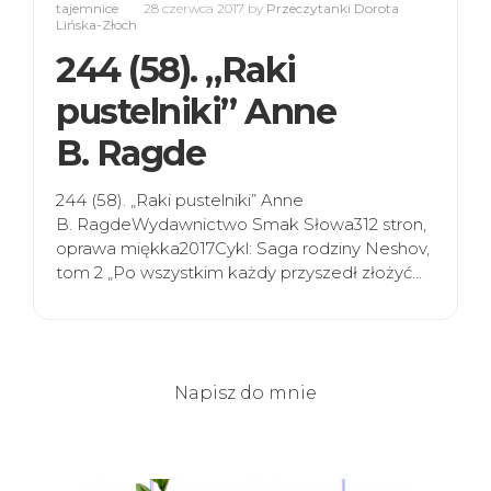
tajemnice
28 czerwca 2017
by
Przeczytanki Dorota
Lińska-Złoch
244 (58). „Raki
pustelniki” Anne
B. Ragde
244 (58). „Raki pustelniki” Anne
B. RagdeWydawnictwo Smak Słowa312 stron,
oprawa miękka2017Cykl: Saga rodziny Neshov,
tom 2 „Po wszystkim każdy przyszedł złożyć…
Napisz do mnie