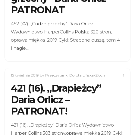
PATRONAT
452 (47). „Cudze grzechy” Daria Orlicz
Wydawnictwo HarperCollins Polska 320 stron,
oprawa miękka 2019 Cykl: Stracone duszę, tom 4
I nagle…
15 kwietnia 2019
by Przeczytanki Dorota Lińska-Złoch
1
421 (16). „Drapieżcy”
Daria Orlicz –
PATRONAT!
421 (16). „Drapieżcy” Daria Orlicz Wydawnictwo
Harper Collins 303 strony,oprawa miękka 2019 Cykl: