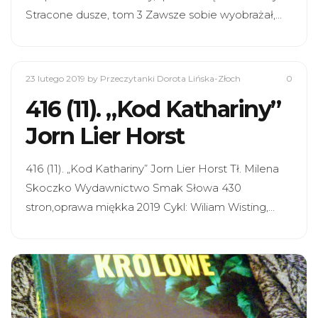
Stracone dusze, tom 3 Zawsze sobie wyobrażał,…
23 lutego 2019
by Przeczytanki Dorota Lińska-Złoch
0
416 (11). „Kod Kathariny”
Jorn Lier Horst
416 (11). „Kod Kathariny” Jorn Lier Horst Tł. Milena
Skoczko Wydawnictwo Smak Słowa 430
stron,oprawa miękka 2019 Cykl: Wiliam Wisting,…