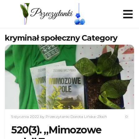
kryminał społeczny Category
5 stycznia 2022
by Przeczytanki Dorota Lińska-Złoch
0
520(3). „Mimozowe