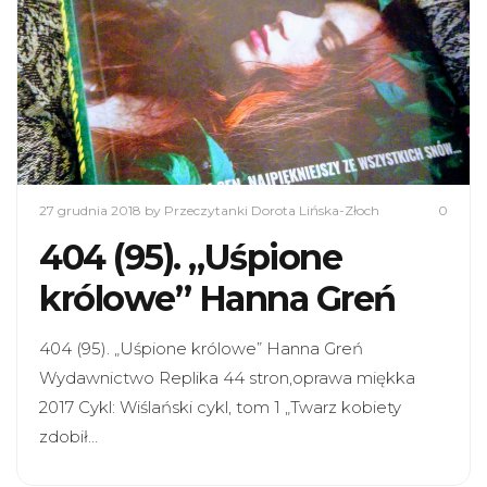
27 grudnia 2018
by Przeczytanki Dorota Lińska-Złoch
0
404 (95). „Uśpione
królowe” Hanna Greń
404 (95). „Uśpione królowe” Hanna Greń
Wydawnictwo Replika 44 stron,oprawa miękka
2017 Cykl: Wiślański cykl, tom 1 „Twarz kobiety
zdobił…