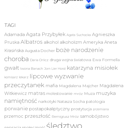
TAGI
Agata Przybyłek
Agnieszka
Adamada
Agata Suchocka
Albatros
Pruska
Ameryka
alkohol
alkoholizm
Aneta
boże narodzenie
Krasińska
Augusta Docher
choroba
druga wojna światowa
Ewa Formella
Daria Orlicz
katarzyna misiołek
gwałt
Iwona Banach
Jorn Lier Horst
lipcowe wyzwanie
lekarz
komisarz
przeczytanek
mafia
Magdalena
Magdalena Majcher
muzyka
matras
Witkiewicz
molestowanie
Muza
mróz
namiętność
narkotyki
Natasza Socha
patologia
porwanie
postapokaliptyczny
prostytucja
przemiana
przeszłość
przemoc
samobójstwo
Remigiusz Mróz
śledztwo
sensacja
społeczność