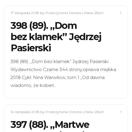
17 listopada 2018
by Przeczytanki Dorota Lińska-Złoch
1
398 (89). „Dom
bez klamek” Jędrzej
Pasierski
398 (89). „Dom bez klamek” Jędrzej Pasierski
Wydawnictwo Czarne 344 strony,oprawa miękka
2018 Cykl: Nina Warwiłow, tom 1 „Od dawna
wiadomo, że kobiet…
14 listopada 2018
by Przeczytanki Dorota Lińska-Złoch
1
397 (88). „Martwe