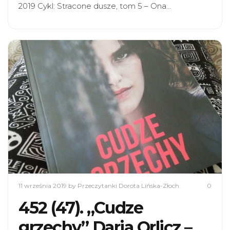
2019 Cykl: Stracone dusze, tom 5 – Ona…
11 września 2019
by Przeczytanki Dorota Lińska-Złoch
0
452 (47). „Cudze
grzechy” Daria Orlicz –