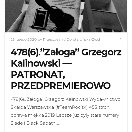
23 lutego 2020
by Przeczytanki Dorota Lińska-Złoch
1
478(6).”Załoga” Grzegorz
Kalinowski —
PATRONAT,
PRZEDPREMIEROWO
478(6).„Załoga” Grzegorz Kalinowski Wydawnictwo
Skarpa Warszawska (#TeamPocisk) 455 stron,
oprawa miękka 2019 Lepsze już były stare numery
Slade i Black Sabath,…