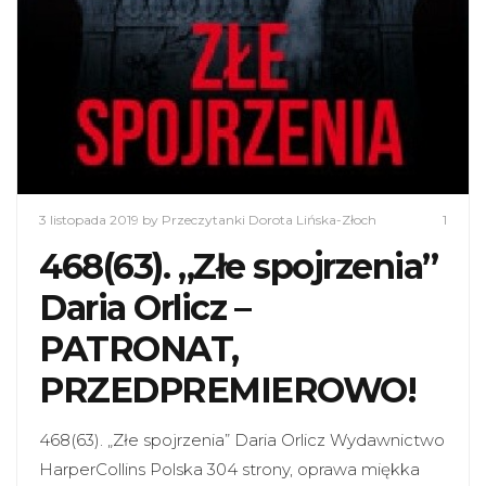
3 listopada 2019
by Przeczytanki Dorota Lińska-Złoch
1
468(63). „Złe spojrzenia”
Daria Orlicz –
PATRONAT,
PRZEDPREMIEROWO!
468(63). „Złe spojrzenia” Daria Orlicz Wydawnictwo
HarperCollins Polska 304 strony, oprawa miękka