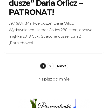
dusze” Daria Orlicz –
PATRONAT!
397 (88). „Martwe dusze” Daria Orlicz
Wydawnictwo Harper Collins 288 stron, oprawa
miękka 2018 Cykl: Stracone dusze, tom 2
„Potrzebował…
Stronicowanie
1
2
Next
wpisów
Napisz do mnie