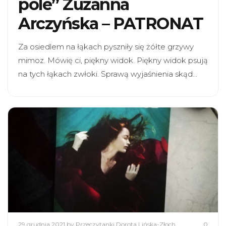
pole” Zuzanna
Arczyńska – PATRONAT
Za osiedlem na łąkach pyszniły się żółte grzywy
mimoz. Mówię ci, piękny widok. Piękny widok psują
na tych łąkach zwłoki. Sprawą wyjaśnienia skąd…
29 grudnia 2021
by Przeczytanki Dorota Lińska-Złoch
0