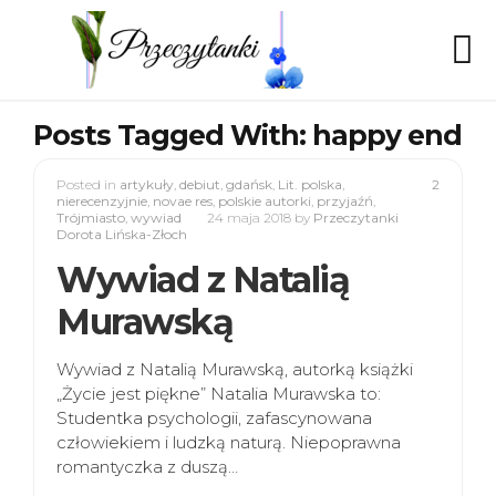
Posts Tagged With: happy end
Posted in
artykuły
,
debiut
,
gdańsk
,
Lit. polska
,
2
nierecenzyjnie
,
novae res
,
polskie autorki
,
przyjaźń
,
Trójmiasto
,
wywiad
24 maja 2018
by
Przeczytanki
Dorota Lińska-Złoch
Wywiad z Natalią
Murawską
Wywiad z Natalią Murawską, autorką książki
„Życie jest piękne” Natalia Murawska to:
Studentka psychologii, zafascynowana
człowiekiem i ludzką naturą. Niepoprawna
romantyczka z duszą…