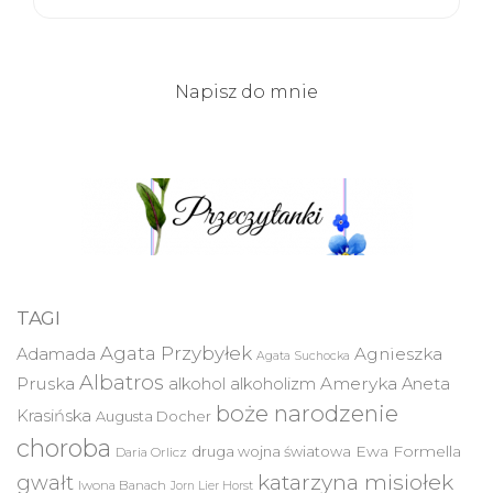
Napisz do mnie
TAGI
Agata Przybyłek
Agnieszka
Adamada
Agata Suchocka
Albatros
Pruska
Ameryka
alkohol
alkoholizm
Aneta
boże narodzenie
Krasińska
Augusta Docher
choroba
druga wojna światowa
Ewa Formella
Daria Orlicz
katarzyna misiołek
gwałt
Iwona Banach
Jorn Lier Horst