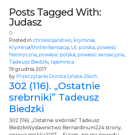
Posts Tagged With:
Judasz
0
Posted in
chrześcijaństwo
,
kryminał
,
Kryminał/thriller/sensacja
,
Lit. polska
,
powieść
historyczna
,
powieść polska
,
powieść sensacyjna
,
Tadeusz Biedzki
,
tajemnica
19 grudnia 2017
by
Przeczytanki Dorota Lińska-Złoch
302 (116). „Ostatnie
srebrniki” Tadeusz
Biedzki
302 (116). „Ostatnie srebrniki” Tadeusz
BiedzkiWydawnictwo Bernardinum224 strony,
oprawa miękka2017 „- Ej tam , nie ma powodu