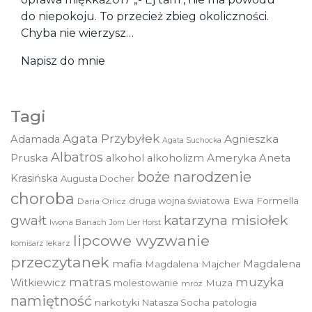
do niepokoju. To przecież zbieg okoliczności.
Chyba nie wierzysz…
Napisz do mnie
Tagi
Agata Przybyłek
Agnieszka
Adamada
Agata Suchocka
Albatros
Pruska
Ameryka
alkohol
alkoholizm
Aneta
boże narodzenie
Krasińska
Augusta Docher
choroba
druga wojna światowa
Ewa Formella
Daria Orlicz
katarzyna misiołek
gwałt
Iwona Banach
Jorn Lier Horst
lipcowe wyzwanie
lekarz
komisarz
przeczytanek
mafia
Magdalena
Magdalena Majcher
muzyka
matras
Witkiewicz
molestowanie
Muza
mróz
namiętność
narkotyki
Natasza Socha
patologia