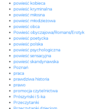
powieść kobieca
powieść kryminalna
powieść miłosna
powieść młodzieżowa
powieść obca
Powieść obyczajowa/Romans/Erotyk
powieść poetycka
powieść polska
powieść psychologiczna
powieść sensacyjna
powieść skandynawska
Poznań
praca
prawdziwa historia
prawo
promocja czytelnictwa
Prószyński i S-ka
Przeczytanki
Przeczytanki dzieciom