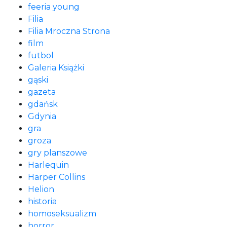
feeria young
Filia
Filia Mroczna Strona
film
futbol
Galeria Książki
gąski
gazeta
gdańsk
Gdynia
gra
groza
gry planszowe
Harlequin
Harper Collins
Helion
historia
homoseksualizm
horror