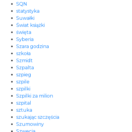
SQN
statystyka
Suwałki
Świat książki
święta
Syberia
Szara godzina
szkoła
Szmidt
Szpalta
szpieg
szpile
szpilki
Szpilki za milion
szpital
sztuka
szukając szczęścia
Szumowiny
Szwecja