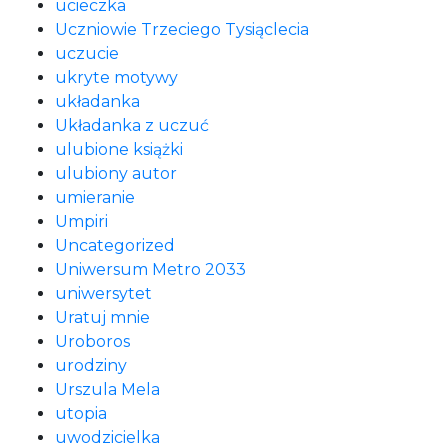
ucieczka
Uczniowie Trzeciego Tysiąclecia
uczucie
ukryte motywy
układanka
Układanka z uczuć
ulubione książki
ulubiony autor
umieranie
Umpiri
Uncategorized
Uniwersum Metro 2033
uniwersytet
Uratuj mnie
Uroboros
urodziny
Urszula Mela
utopia
uwodzicielka