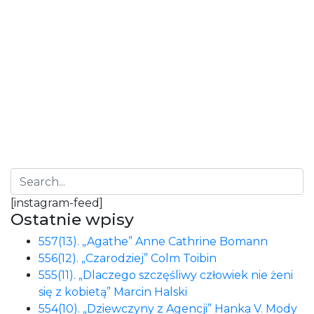
422(17). „Lista Lucyfera”
Krzysztof Bochus
422(17). „Lista Lucyfera” Krzysztof Bochus
Wydawnictwo Skarpa Warszawska 448
stron,oprawa miękka 2019 — Rozumiem, że musisz
mnie jakoś nazywać. Zwłaszcza, że nawiążemy,…
1
2
3
Next
[instagram-feed]
Ostatnie wpisy
557(13). „Agathe” Anne Cathrine Bomann
556(12). „Czarodziej” Colm Toibin
555(11). „Dlaczego szczęśliwy człowiek nie żeni
się z kobietą” Marcin Halski
554(10). „Dziewczyny z Agencji” Hanka V. Mody