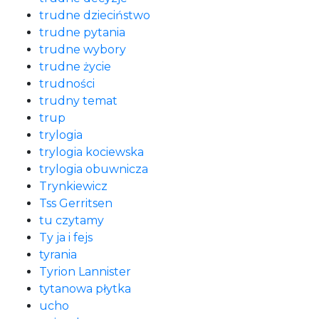
trudne dzieciństwo
trudne pytania
trudne wybory
trudne życie
trudności
trudny temat
trup
trylogia
trylogia kociewska
trylogia obuwnicza
Trynkiewicz
Tss Gerritsen
tu czytamy
Ty ja i fejs
tyrania
Tyrion Lannister
tytanowa płytka
ucho