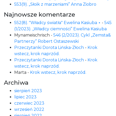
553(9). „Słoik z marzeniami” Anna Ziobro
Najnowsze komentarze
552(8). "Władcy światła" Ewelina Kasiuba ⋆
-
545
(1/2023). „Władcy ciemności” Ewelina Kasiuba
Mynameischrisch
-
546 (2/2023). Cykl „Zemsta&
Partnerzy” Robert Ostaszewski
Przeczytanki Dorota Lińska-Złoch
-
Krok
wstecz, krok naprzód.
Przeczytanki Dorota Lińska-Złoch
-
Krok
wstecz, krok naprzód.
Marta
-
Krok wstecz, krok naprzód.
Archiwa
sierpień 2023
lipiec 2023
czerwiec 2023
wrzesień 2022
sierpień 2022