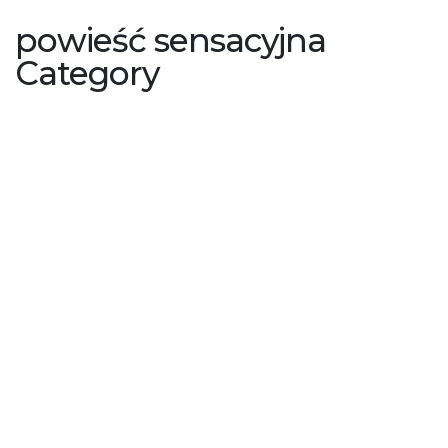
powieść sensacyjna
Category
8 czerwca 2022
by Przeczytanki Dorota Lińska-Złoch
0
539(22). „Wbrew
rozsądkowi” Agnieszka
Pruska –
PRZEDPREMIEROWO,
PATRONAT
Po takich spotkaniach rodzinnych wracała do domu
kompletnie wyprana z chęci do czegokolwiek,