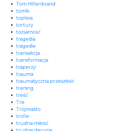
Tom Hillenbrand
tomik
topless
tortury
tożsamość
tragedia
tragedie
transakcja
transformacja
traperzy
trauma
traumatyczna przeszłość
trening
treść
Tris
Trójmiasto
trolle
trudna miłość
trudne decyzje