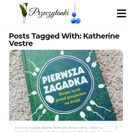
Posts Tagged With: Katherine
Vestre
Posted in
ciąża
,
dobre recenzje
,
droga
,
fakty
,
historia
,
3
humor
,
Lit. faktu
,
Lit. obca
,
macierzyństwo
,
natura
,
nauka
,