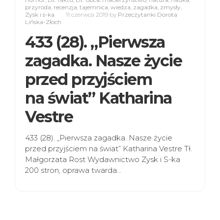
przyroda
,
recenzja
,
tajemnica
,
wiedza
,
zagadka
,
zmysły
,
Zysk i s-ka
11 czerwca 2019
by
Przeczytanki Dorota
Lińska-Złoch
433 (28). „Pierwsza
zagadka. Nasze życie
przed przyjściem
na świat” Katharina
Vestre
433 (28). „Pierwsza zagadka. Nasze życie
przed przyjściem na świat” Katharina Vestre Tł.
Małgorzata Rost Wydawnictwo Zysk i S-ka
200 stron, oprawa twarda…