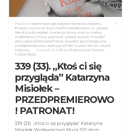
Posted in
dobre recenzje
,
kobieca literatura
,
kobieta
,
1
Kraków
,
kryminał
,
Kryminał/thriller/sensacja
,
Lit. polska
,
literatura dla kobiet
,
macierzyństwo
,
mama
,
matka
,
małżeństwo
,
Muza
,
patronat
,
polskie autorki
,
Powieść
obyczajowa/Romans/Erotyk
,
powieść psychologiczna
,
przedpremierowo
,
recenzja
,
thriller
,
trudny temat
,
ukryte
motywy
10 kwietnia 2018
by
Przeczytanki Dorota
Lińska-Złoch
339 (33). „Ktoś ci się
przygląda” Katarzyna
Misiołek –
PRZEDPREMIEROWO
! PATRONAT!
339 (33). „Ktoś ci się przygląda” Katarzyna
Misiołek Wydawnictwo Muza 320 stron,