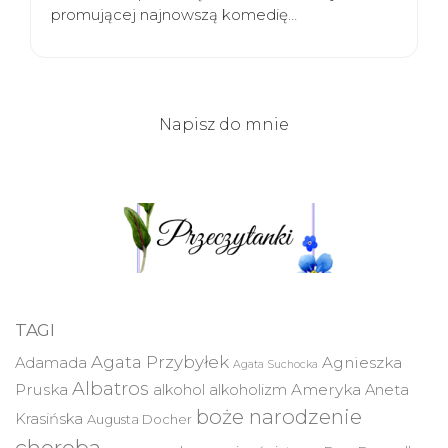
promującej najnowszą komedię…
Napisz do mnie
TAGI
Agata Przybyłek
Agnieszka
Adamada
Agata Suchocka
Albatros
Pruska
Ameryka
alkohol
alkoholizm
Aneta
boże narodzenie
Krasińska
Augusta Docher