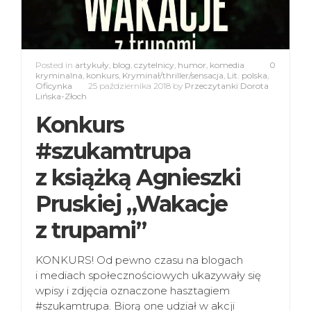
Posted in
artykuły
,
blog
,
czytelnicy
,
humor
,
komedia
0
kryminalna
,
konkurs
,
Kryminał/thriller/sensacja
,
Lit. polska
,
Oficynka
25 października 2018
by
Przeczytanki Dorota
Lińska-Złoch
Konkurs
#szukamtrupa
z książką Agnieszki
Pruskiej „Wakacje
z trupami”
KONKURS! Od pewno czasu na blogach
i mediach społecznościowych ukazywały się
wpisy i zdjęcia oznaczone hasztagiem
#szukamtrupa. Biorą one udział w akcji