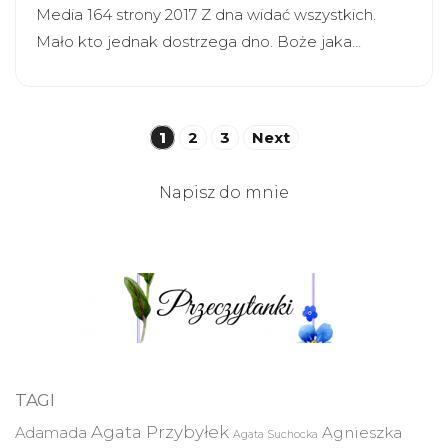
Media 164 strony 2017 Z dna widać wszystkich.
Mało kto jednak dostrzega dno. Boże jaka…
Stronicowanie
1
2
3
Next
wpisów
Napisz do mnie
TAGI
Agata Przybyłek
Agnieszka
Adamada
Agata Suchocka