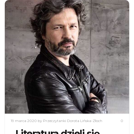
19 marca 2020
by Przeczytanki Dorota Lińska-Złoch
0
„Literatura dzieli się