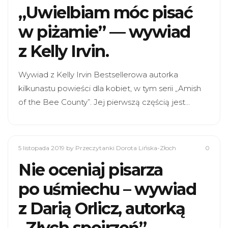
„Uwielbiam móc pisać
w piżamie” — wywiad
z Kelly Irvin.
Wywiad z Kelly Irvin Bestsellerowa autorka
kilkunastu powieści dla kobiet, w tym serii „Amish
of the Bee County”. Jej pierwszą częścią jest…
5 listopada 2019
by Przeczytanki Dorota Lińska-Złoch
0
Nie oceniaj pisarza
po uśmiechu – wywiad
z Darią Orlicz, autorką
„Złych spojrzeń”