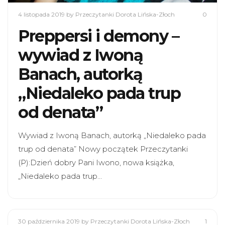
4 listopada 2019
by Przeczytanki Dorota Lińska-Złoch
0
Preppersi i demony –
wywiad z Iwoną
Banach, autorką
„Niedaleko pada trup
od denata”
Wywiad z Iwoną Banach, autorką „Niedaleko pada
trup od denata” Nowy początek Przeczytanki
(P):Dzień dobry Pani Iwono, nowa książka,
„Niedaleko pada trup…
30 października 2019
by Przeczytanki Dorota Lińska-Złoch
1