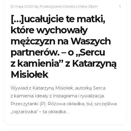
12 maja 2020
by Przeczytanki Dorota Lińska-Złoch
1
[…]ucałujcie te matki,
które wychowały
mężczyzn na Waszych
partnerów. – o „Sercu
z kamienia” z Katarzyną
Misiołek
Wywiad z Katarzyną Misiołek, autorką Serca
z kamienia Ideały z Instagrama i rywalizacja.
Przeczytanki (P): Różowa okładka, tiul, szczęśliwa
„ciężarówka” – ta okładka…