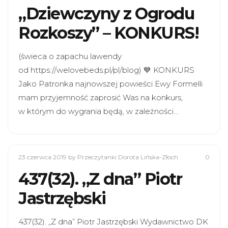
„Dziewczyny z Ogrodu
Rozkoszy” – KONKURS!
(świeca o zapachu lawendy
od https://welovebeds.pl/pl/blog) 💙 KONKURS
Jako Patronka najnowszej powieści Ewy Formelli
mam przyjemność zaprosić Was na konkurs,
w którym do wygrania będą, w zależności…
23 czerwca 2019
by Przeczytanki Dorota Lińska-Złoch
0
437(32). „Z dna” Piotr
Jastrzębski
437(32). „Z dna” Piotr Jastrzębski Wydawnictwo DK