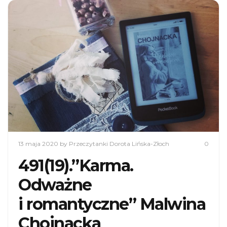
13 maja 2020
by Przeczytanki Dorota Lińska-Złoch
0
491(19).”Karma.
Odważne
i romantyczne” Malwina
Chojnacka