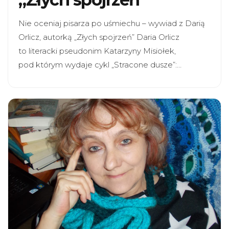
Nie oceniaj pisarza po uśmiechu – wywiad z Darią
Orlicz, autorką „Złych spojrzeń” Daria Orlicz
to literacki pseudonim Katarzyny Misiołek,
pod którym wydaje cykl „Stracone dusze”:…