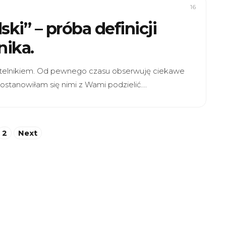
16
ki” – próba definicji
nika.
ytelnikiem. Od pewnego czasu obserwuję ciekawe
postanowiłam się nimi z Wami podzielić.…
2
Next