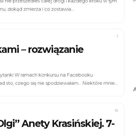
śli nie przeszedłeś całej drogi i każdego kroku w tym
mu, dokąd zmierza i co zostawia…
1
ami – rozwiązanie
zytanki W ramach konkursu na Facebooku
nad sto, czego się nie spodziewałam… Niektóre mnie…
15
gi” Anety Krasińskiej. 7-