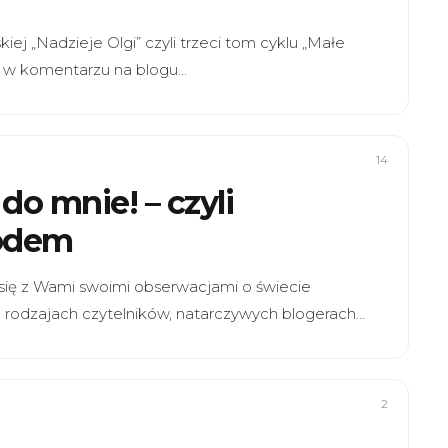
ej „Nadzieje Olgi” czyli trzeci tom cyklu „Małe
ży w komentarzu na blogu…
14
do mnie! – czyli
rodem
 się z Wami swoimi obserwacjami o świecie
ch rodzajach czytelników, natarczywych blogerach…
2