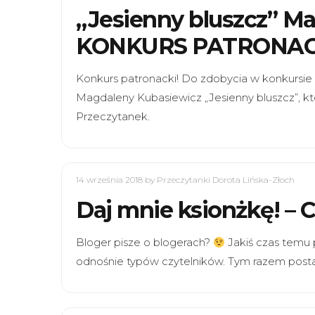
„Jesienny bluszcz” M
KONKURS PATRONACK
Konkurs patronacki! Do zdobycia w konkursi
Magdaleny Kubasiewicz „Jesienny bluszcz”, k
Przeczytanek.
14 września 2018
by Przeczytanki Dorota Lińska-Złoch
Daj mnie ksionżkę! – C
Bloger pisze o blogerach?
Jakiś czas temu 
odnośnie typów czytelników. Tym razem post