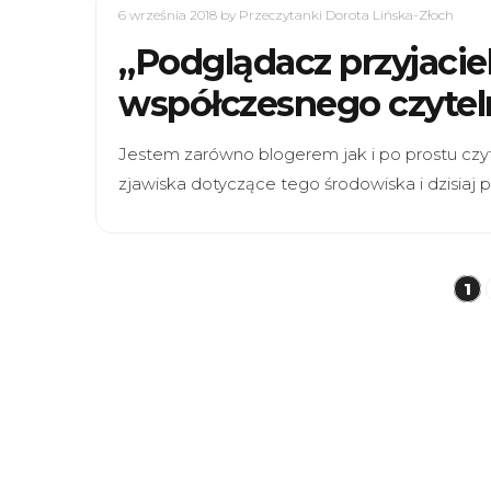
6 września 2018
by Przeczytanki Dorota Lińska-Złoch
„Podglądacz przyjaciels
współczesnego czytel
Jestem zarówno blogerem jak i po prostu cz
zjawiska dotyczące tego środowiska i dzisiaj 
Stronicowanie
1
wpisów