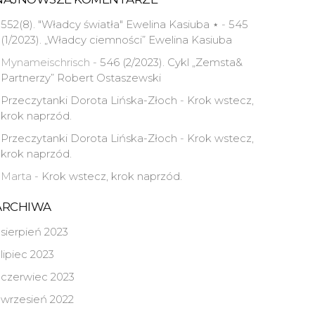
552(8). "Władcy światła" Ewelina Kasiuba ⋆
-
545
(1/2023). „Władcy ciemności” Ewelina Kasiuba
Mynameischrisch
-
546 (2/2023). Cykl „Zemsta&
Partnerzy” Robert Ostaszewski
Przeczytanki Dorota Lińska-Złoch
-
Krok wstecz,
krok naprzód.
Przeczytanki Dorota Lińska-Złoch
-
Krok wstecz,
krok naprzód.
Marta
-
Krok wstecz, krok naprzód.
ARCHIWA
sierpień 2023
lipiec 2023
czerwiec 2023
wrzesień 2022