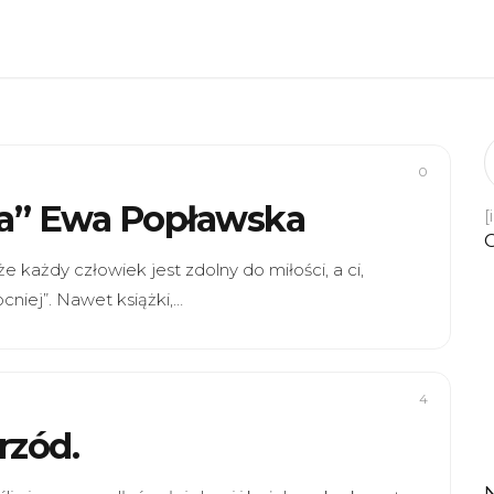
0
oża” Ewa Popławska
[
że każdy człowiek jest zdolny do miłości, a ci,
cniej”. Nawet książki,…
4
rzód.