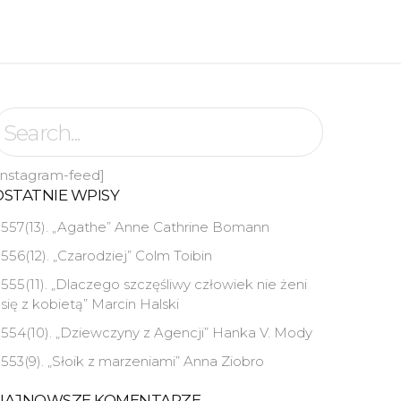
instagram-feed]
OSTATNIE WPISY
557(13). „Agathe” Anne Cathrine Bomann
556(12). „Czarodziej” Colm Toibin
555(11). „Dlaczego szczęśliwy człowiek nie żeni
się z kobietą” Marcin Halski
554(10). „Dziewczyny z Agencji” Hanka V. Mody
553(9). „Słoik z marzeniami” Anna Ziobro
NAJNOWSZE KOMENTARZE