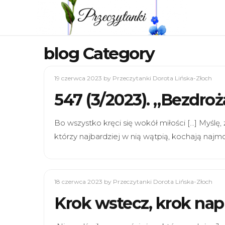
blog Category
19 czerwca 2023
by Przeczytanki Dorota Lińska-Złoch
547 (3/2023). „Bezdr
Bo wszystko kręci się wokół miłości […] Myślę, 
którzy najbardziej w nią wątpią, kochają najmo
18 czerwca 2023
by Przeczytanki Dorota Lińska-Złoch
Krok wstecz, krok nap