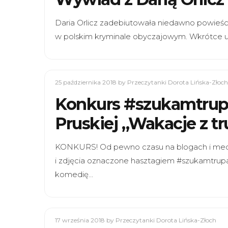
Daria Orlicz zadebiutowała niedawno powieści
w polskim kryminale obyczajowym. Wkrótce uk
25 października 2018
by Przeczytanki Dorota Lińska-Złoch
Konkurs #szukamtrupa
Pruskiej „Wakacje z t
KONKURS! Od pewno czasu na blogach i medi
i zdjęcia oznaczone hasztagiem #szukamtrupa
komedię…
17 września 2018
by Przeczytanki Dorota Lińska-Złoch