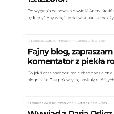
Do wygrania najnowsza powieść Anety Krasiński
tęsknoty”. Aby wziąć udział w konkursie nale
12 listopada 2018
by Przeczytanki Dorota Lińska-Złoch
Fajny blog, zapraszam 
komentator z piekła 
Co jakiś czas nachodzi mnie chęć podzielenia
blogerskim. Tak pojawiły się artykuły o różny
7 listopada 2018
by Przeczytanki Dorota Lińska-Złoch
Wywiad z Darią Orlicz