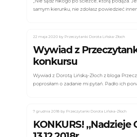
„Nie sądź nikogo po ścieżce, którą podąża. Je
samym kierunku, nie zdołasz powiedzieć inne
22 maja 2020
by Przeczytanki Dorota Lińska-Złoch
Wywiad z Przeczytank
konkursu
Wywiad z Dorotą Lińską-Złoch z bloga Przec
poprosiłam o zadanie mi pytań. Padło ich po
7 grudnia 2018
by Przeczytanki Dorota Lińska-Złoch
KONKURS! „Nadzieje Ol
13.12.2018r.