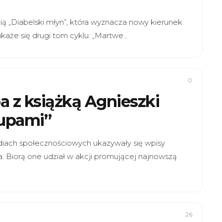
ą „Diabelski młyn”, która wyznacza nowy kierunek
aże się drugi tom cyklu: „Martwe…
0
 z książką Agnieszki
rupami”
ach społecznościowych ukazywały się wpisy
. Biorą one udział w akcji promującej najnowszą
26