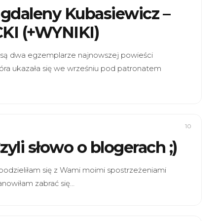
agdaleny Kubasiewicz –
I (+WYNIKI)
e są dwa egzemplarze najnowszej powieści
tóra ukazała się we wrześniu pod patronatem
10
zyli słowo o blogerach ;)
podzieliłam się z Wami moimi spostrzeżeniami
anowiłam zabrać się…