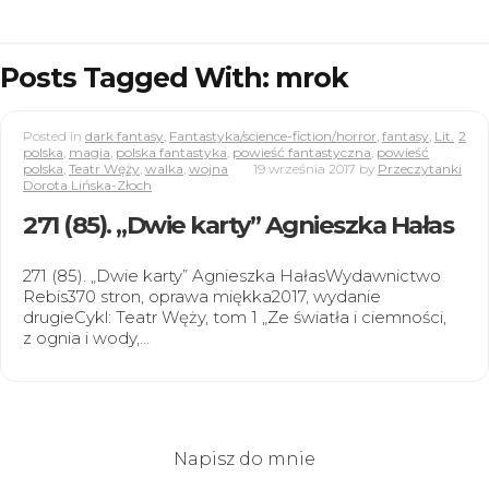
Posts Tagged With: mrok
Posted in
dark fantasy
,
Fantastyka/science-fiction/horror
,
fantasy
,
Lit.
2
polska
,
magia
,
polska fantastyka
,
powieść fantastyczna
,
powieść
polska
,
Teatr Węży
,
walka
,
wojna
19 września 2017
by
Przeczytanki
Dorota Lińska-Złoch
271 (85). „Dwie karty” Agnieszka Hałas
271 (85). „Dwie karty” Agnieszka HałasWydawnictwo
Rebis370 stron, oprawa miękka2017, wydanie
drugieCykl: Teatr Węży, tom 1 „Ze światła i ciemności,
z ognia i wody,…
Napisz do mnie