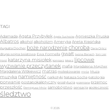
TAGI
Agata Przybyłek
Agnieszka Pruska
Adamada
Agata Suchocka
Albatros
Ameryka
alkohol
alkoholizm
Aneta Krasińska
choroba
boże narodzenie
Augusta Docher
Daria Orlicz
gwałt
druga wojna światowa
Ewa Formella
Iwona Banach
Jorn Lier
lipcowe
katarzyna misiołek
lekarz
Horst
komisarz
wyzwanie przeczytanek
mafia
Magdalena Majcher
matras
Magdalena Witkiewicz
molestowanie
Muza
mróz
namiętność
muzyka
narkotyki
Natasza Socha
patologia
porwanie
postapokaliptyczny
przemoc
prostytucja
przemiana
przeszłość
samobójstwo
sensacja
społeczność
Remigiusz Mróz
śledztwo
© 2026