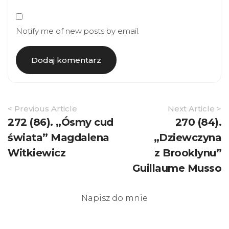
Notify me of new posts by email.
Article
< Previous Article
Next Article >
Navigation
272 (86). „Ósmy cud
270 (84).
świata” Magdalena
„Dziewczyna
Witkiewicz
z Brooklynu”
Guillaume Musso
Napisz do mnie