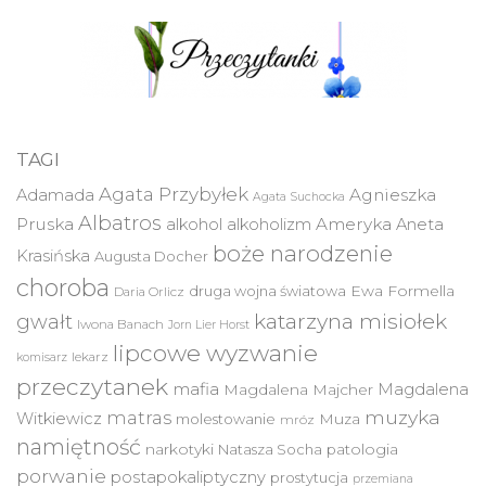
TAGI
Agata Przybyłek
Agnieszka
Adamada
Agata Suchocka
Albatros
Pruska
Ameryka
alkohol
alkoholizm
Aneta
boże narodzenie
Krasińska
Augusta Docher
choroba
druga wojna światowa
Ewa Formella
Daria Orlicz
katarzyna misiołek
gwałt
Iwona Banach
Jorn Lier Horst
lipcowe wyzwanie
lekarz
komisarz
przeczytanek
mafia
Magdalena
Magdalena Majcher
muzyka
matras
Witkiewicz
molestowanie
Muza
mróz
namiętność
narkotyki
Natasza Socha
patologia
porwanie
postapokaliptyczny
prostytucja
przemiana