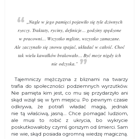
„Nagle w jego pamięci pojawiło się tyle dziwnych
rzeczy. Traktaty, ryciny, definicje… godziny spędzone
w pracowni… Wszystko mgliste, wszystko zamazane.
Ale zaczynało się znowu spajać, układać w całość. Choć
tak wielu kawałków brakowało… Być może nigdy ich
nie odzyska.”
Tajemniczy mężczyzna z bliznami na twarzy
trafia do społeczności podziemnych wyrzutków.
Nie pamięta kim jest, co mu się przydarzyło ani
skąd wziął się w tym miejscu. Po pewnym czasie
odkrywa, że potrafi władać magią, jednak
nie tą właściwą, jasną… Chce pomagać ludziom,
ale musi to robić z ukrycia, bo wykrycie
poskutkowałoby czymś gorszym od śmierci. Sam
nie wie, skąd posiada ogromną wiedzę magiczną.