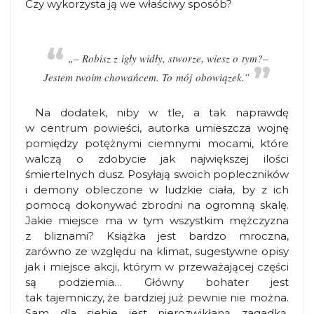
Czy wykorzysta ją we właściwy sposób?
„– Robisz z igły widły, stworze, wiesz o tym?
–
Jestem twoim chowańcem. To mój obowiązek.”
Na dodatek, niby w tle, a tak naprawdę
w centrum powieści, autorka umieszcza wojnę
pomiędzy potężnymi ciemnymi mocami, które
walczą o zdobycie jak największej ilości
śmiertelnych dusz. Posyłają swoich popleczników
i demony obleczone w ludzkie ciała, by z ich
pomocą dokonywać zbrodni na ogromną skalę.
Jakie miejsce ma w tym wszystkim mężczyzna
z bliznami? Książka jest bardzo mroczna,
zarówno ze względu na klimat, sugestywne opisy
jak i miejsce akcji, którym w przeważającej części
są podziemia… Główny bohater jest
tak tajemniczy, że bardziej już pewnie nie można.
Sam dla siebie jest nierozwikłaną zagadką.