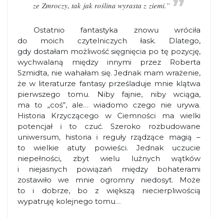
ze Zmroczy, tak jak roślina wyrasta z ziemi.”
Ostatnio fantastyka znowu wróciła
do moich czytelniczych łask. Dlatego,
gdy dostałam możliwość sięgnięcia po tę pozycję,
wychwalaną między innymi przez Roberta
Szmidta, nie wahałam się. Jednak mam wrażenie,
że w literaturze fantasy prześladuje mnie klątwa
pierwszego tomu. Niby fajnie, niby wciąga,
ma to „coś”, ale… wiadomo czego nie urywa.
Historia Krzyczącego w Ciemności ma wielki
potencjał i to czuć. Szeroko rozbudowane
uniwersum, historia i reguły rządzące magią –
to wielkie atuty powieści. Jednak uczucie
niepełności, zbyt wielu luźnych wątków
i niejasnych powiązań między bohaterami
zostawiło we mnie ogromny niedosyt. Może
to i dobrze, bo z większą niecierpliwością
wypatruję kolejnego tomu…