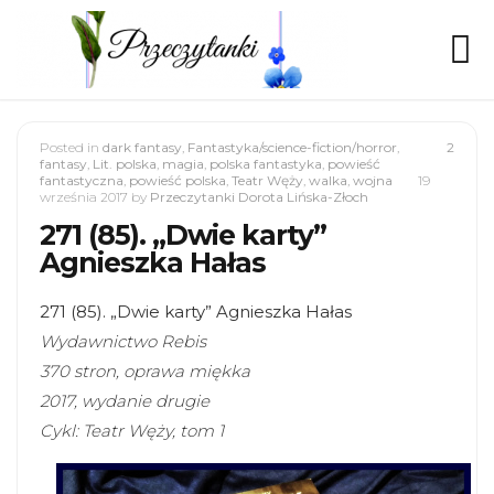
Posted in
dark fantasy
,
Fantastyka/science-fiction/horror
,
2
fantasy
,
Lit. polska
,
magia
,
polska fantastyka
,
powieść
fantastyczna
,
powieść polska
,
Teatr Węży
,
walka
,
wojna
19
września 2017
by
Przeczytanki Dorota Lińska-Złoch
271 (85). „Dwie karty”
Agnieszka Hałas
271 (85). „Dwie karty” Agnieszka Hałas
Wydawnictwo Rebis
370 stron, oprawa miękka
2017, wydanie drugie
Cykl: Teatr Węży, tom 1