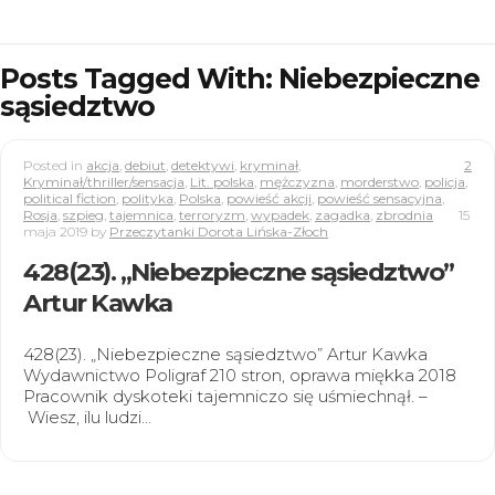
Posts Tagged With: Niebezpieczne
sąsiedztwo
Posted in
akcja
,
debiut
,
detektywi
,
kryminał
,
2
Kryminał/thriller/sensacja
,
Lit. polska
,
mężczyzna
,
morderstwo
,
policja
,
political fiction
,
polityka
,
Polska
,
powieść akcji
,
powieść sensacyjna
,
Rosja
,
szpieg
,
tajemnica
,
terroryzm
,
wypadek
,
zagadka
,
zbrodnia
15
maja 2019
by
Przeczytanki Dorota Lińska-Złoch
428(23). „Niebezpieczne sąsiedztwo”
Artur Kawka
428(23). „Niebezpieczne sąsiedztwo” Artur Kawka
Wydawnictwo Poligraf 210 stron, oprawa miękka 2018
Pracownik dyskoteki tajemniczo się uśmiechnął. –
Wiesz, ilu ludzi…