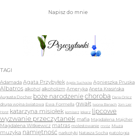
Napisz do mnie
TAGI
Agata Przybyłek
Agnieszka Pruska
Adamada
Agata Suchocka
Albatros
Ameryka
alkohol
alkoholizm
Aneta Krasińska
choroba
boże narodzenie
Augusta Docher
Daria Orlicz
gwałt
druga wojna światowa
Ewa Formella
Iwona Banach
Jorn Lier
lipcowe
katarzyna misiołek
lekarz
Horst
komisarz
wyzwanie przeczytanek
mafia
Magdalena Majcher
matras
Magdalena Witkiewicz
molestowanie
Muza
mróz
namiętność
muzyka
narkotyki
Natasza Socha
patologia