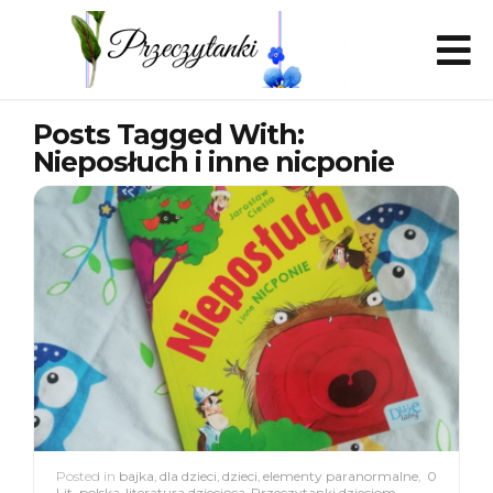
Posts Tagged With:
Nieposłuch i inne nicponie
Posted in
bajka
,
dla dzieci
,
dzieci
,
elementy paranormalne
,
0
Lit. polska
,
literatura dziecięca
,
Przeczytanki dzieciom
,