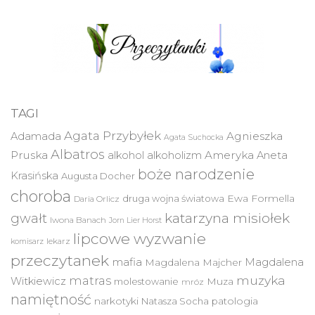
TAGI
Agata Przybyłek
Agnieszka
Adamada
Agata Suchocka
Albatros
Pruska
Ameryka
alkohol
alkoholizm
Aneta
boże narodzenie
Krasińska
Augusta Docher
choroba
druga wojna światowa
Ewa Formella
Daria Orlicz
katarzyna misiołek
gwałt
Iwona Banach
Jorn Lier Horst
lipcowe wyzwanie
lekarz
komisarz
przeczytanek
mafia
Magdalena
Magdalena Majcher
muzyka
matras
Witkiewicz
molestowanie
Muza
mróz
namiętność
narkotyki
Natasza Socha
patologia