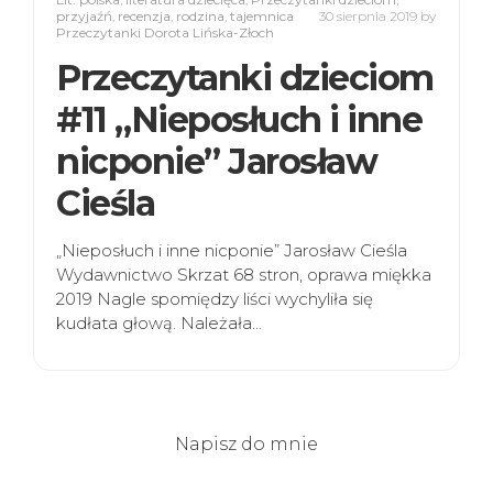
przyjaźń
,
recenzja
,
rodzina
,
tajemnica
30 sierpnia 2019
by
Przeczytanki Dorota Lińska-Złoch
Przeczytanki dzieciom
#11 „Nieposłuch i inne
nicponie” Jarosław
Cieśla
„Nieposłuch i inne nicponie” Jarosław Cieśla
Wydawnictwo Skrzat 68 stron, oprawa miękka
2019 Nagle spomiędzy liści wychyliła się
kudłata głową. Należała…
Napisz do mnie