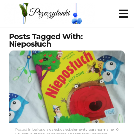
Posts Tagged With:
Nieposłuch
Posted in
bajka
,
dla dzieci
,
dzieci
,
elementy paranormalne
,
0
Lit. polska
,
literatura dziecięca
,
Przeczytanki dzieciom
,