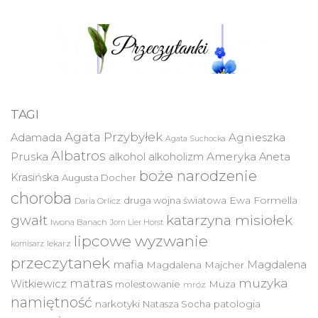
TAGI
Agata Przybyłek
Agnieszka
Adamada
Agata Suchocka
Albatros
Pruska
Ameryka
alkohol
alkoholizm
Aneta
boże narodzenie
Krasińska
Augusta Docher
choroba
druga wojna światowa
Ewa Formella
Daria Orlicz
katarzyna misiołek
gwałt
Iwona Banach
Jorn Lier Horst
lipcowe wyzwanie
lekarz
komisarz
przeczytanek
mafia
Magdalena
Magdalena Majcher
muzyka
matras
Witkiewicz
molestowanie
Muza
mróz
namiętność
narkotyki
Natasza Socha
patologia