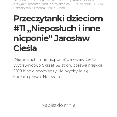
przyjaźń
,
recenzja
,
rodzina
,
tajemnica
30 sierpnia 2019
by
Przeczytanki Dorota Lińska-Złoch
Przeczytanki dzieciom
#11 „Nieposłuch i inne
nicponie” Jarosław
Cieśla
„Nieposłuch i inne nicponie” Jarosław Cieśla
Wydawnictwo Skrzat 68 stron, oprawa miękka
2019 Nagle spomiędzy liści wychyliła się
kudłata głową. Należała…
Napisz do mnie