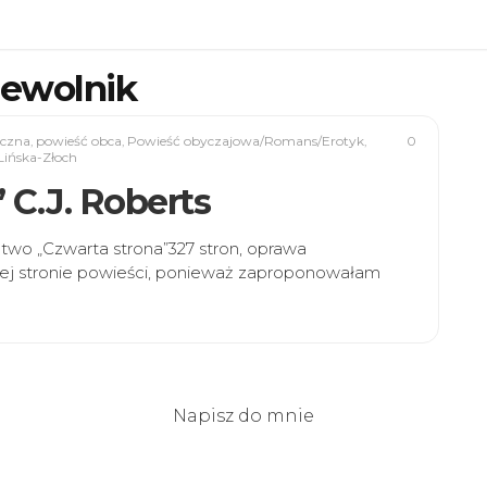
iewolnik
yczna
,
powieść obca
,
Powieść obyczajowa/Romans/Erotyk
,
0
Lińska-Złoch
 C.J. Roberts
two „Czwarta strona”327 stron, oprawa
ej stronie powieści, ponieważ zaproponowałam
Napisz do mnie