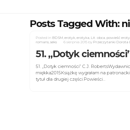
Posts Tagged With: n
Posted in
BDSM
,
erotyk
,
erotyka
,
Lit. obca
,
powieść erot
romans
,
seks
6 sierpnia 2015
by
Przeczytanki Dorota 
51. „Dotyk ciemności”
51. „Dotyk ciemności” C.J. RobertsWydawnic
miękka2015Książkę wygrałam na patronacki
tytuł dla drugiej części.Powieści…