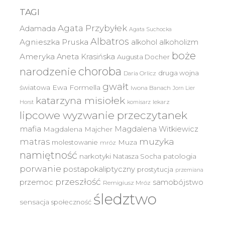
TAGI
Agata Przybyłek
Adamada
Agata Suchocka
Albatros
Agnieszka Pruska
alkohol
alkoholizm
boże
Ameryka
Aneta Krasińska
Augusta Docher
choroba
narodzenie
druga wojna
Daria Orlicz
gwałt
światowa
Ewa Formella
Iwona Banach
Jorn Lier
katarzyna misiołek
lekarz
Horst
komisarz
lipcowe wyzwanie przeczytanek
mafia
Magdalena Witkiewicz
Magdalena Majcher
muzyka
matras
molestowanie
Muza
mróz
namiętność
narkotyki
Natasza Socha
patologia
porwanie
postapokaliptyczny
prostytucja
przemiana
przeszłość
przemoc
samobójstwo
Remigiusz Mróz
śledztwo
sensacja
społeczność