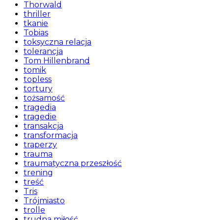
Thorwald
thriller
tkanie
Tobias
toksyczna relacja
tolerancja
Tom Hillenbrand
tomik
topless
tortury
tożsamość
tragedia
tragedie
transakcja
transformacja
traperzy
trauma
traumatyczna przeszłość
trening
treść
Tris
Trójmiasto
trolle
trudna miłość