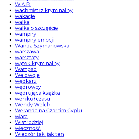
W.A.B.
wachmistrz kryminalny
wakacje
walka
walka o szczęście
wampiry
wampiry emocji
Wanda Szymanowska
warszawa
warsztaty
wątek kryminalny
Wattpad
We dwoje
wędkarz
wędrowcy
wędrująca książka
wehikuł czasu
Wendy Welch
Weranda na Czarcim Cyplu
wiara
Wiatrodziej
wieczność
Wieczór taki jak ten