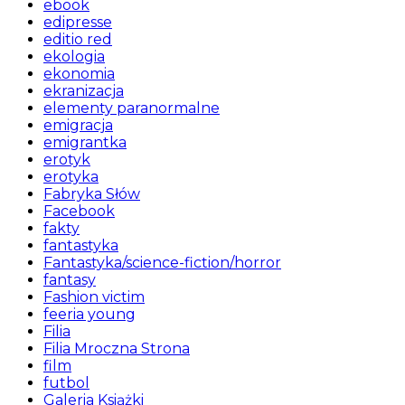
ebook
edipresse
editio red
ekologia
ekonomia
ekranizacja
elementy paranormalne
emigracja
emigrantka
erotyk
erotyka
Fabryka Słów
Facebook
fakty
fantastyka
Fantastyka/science-fiction/horror
fantasy
Fashion victim
feeria young
Filia
Filia Mroczna Strona
film
futbol
Galeria Książki