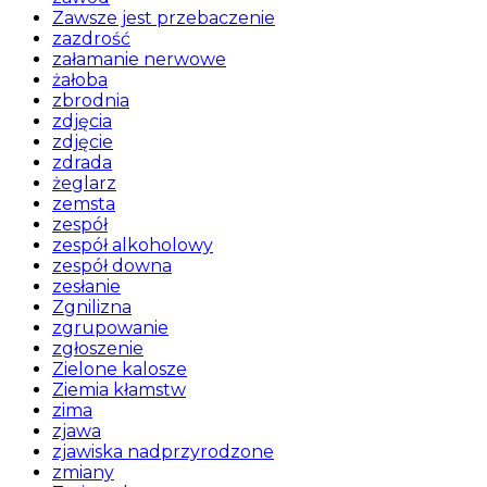
Zawsze jest przebaczenie
zazdrość
załamanie nerwowe
żałoba
zbrodnia
zdjęcia
zdjęcie
zdrada
żeglarz
zemsta
zespół
zespół alkoholowy
zespół downa
zesłanie
Zgnilizna
zgrupowanie
zgłoszenie
Zielone kalosze
Ziemia kłamstw
zima
zjawa
zjawiska nadprzyrodzone
zmiany