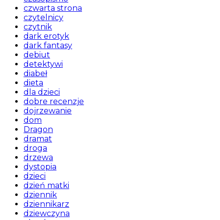
czwarta strona
czytelnicy
czytnik
dark erotyk
dark fantasy
debiut
detektywi
diabeł
dieta
dla dzieci
dobre recenzje
dojrzewanie
dom
Dragon
dramat
droga
drzewa
dystopia
dzieci
dzień matki
dziennik
dziennikarz
dziewczyna