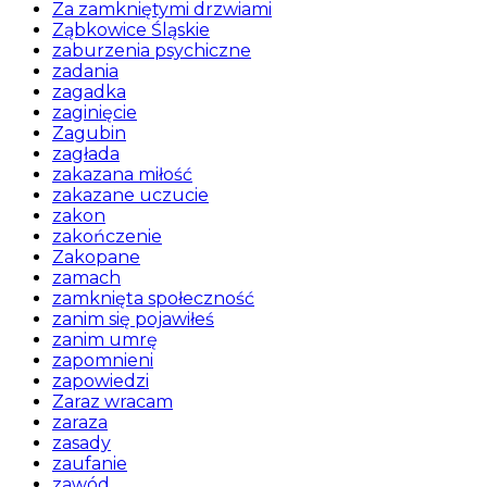
Za zamkniętymi drzwiami
Ząbkowice Śląskie
zaburzenia psychiczne
zadania
zagadka
zaginięcie
Zagubin
zagłada
zakazana miłość
zakazane uczucie
zakon
zakończenie
Zakopane
zamach
zamknięta społeczność
zanim się pojawiłeś
zanim umrę
zapomnieni
zapowiedzi
Zaraz wracam
zaraza
zasady
zaufanie
zawód