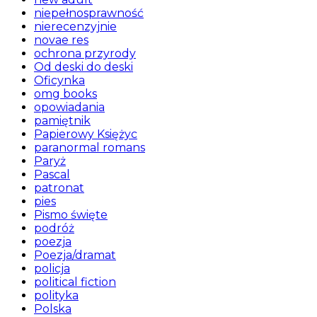
niepełnosprawność
nierecenzyjnie
novae res
ochrona przyrody
Od deski do deski
Oficynka
omg books
opowiadania
pamiętnik
Papierowy Księżyc
paranormal romans
Paryż
Pascal
patronat
pies
Pismo święte
podróż
poezja
Poezja/dramat
policja
political fiction
polityka
Polska