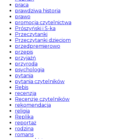
praca
prawdziwa historia
prawo
promocja czytelnictwa
Prószyński i S-ka
Przeczytanki
Przeczytanki dzieciom
przedpremierowo
przepis
przyjaźń
przyroda
psychologia
pytania
pytania czytelników
Rebis
recenzja
Recenzje czytelników
rekomendacja
religia
Replika
reportaż
rodzina
romans