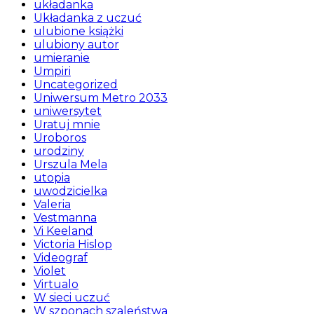
układanka
Układanka z uczuć
ulubione książki
ulubiony autor
umieranie
Umpiri
Uncategorized
Uniwersum Metro 2033
uniwersytet
Uratuj mnie
Uroboros
urodziny
Urszula Mela
utopia
uwodzicielka
Valeria
Vestmanna
Vi Keeland
Victoria Hislop
Videograf
Violet
Virtualo
W sieci uczuć
W szponach szaleństwa