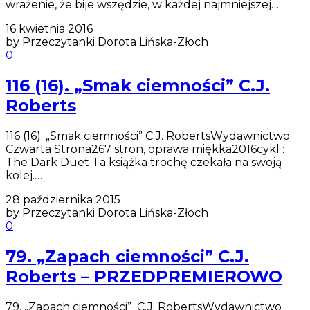
wrażenie, że bije wszędzie, w każdej najmniejszej…
16 kwietnia 2016
by Przeczytanki Dorota Lińska-Złoch
0
116 (16). „Smak ciemności” C.J.
Roberts
116 (16). „Smak ciemności” C.J. RobertsWydawnictwo
Czwarta Strona267 stron, oprawa miękka2016cykl :
The Dark Duet Ta książka trochę czekała na swoją
kolej.…
28 października 2015
by Przeczytanki Dorota Lińska-Złoch
0
79. „Zapach ciemności” C.J.
Roberts – PRZEDPREMIEROWO
79. „Zapach ciemności” C.J. RobertsWydawnictwo