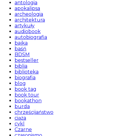
antologia
apokalipsa
archeologia
architektura
artykuły
audiobook
autobiografia
bajka
baśń
BDSM
bestseller
biblia
biblioteka
biografia
blog
book tag
book tour
bookathon
burda
chrześcijaństwo
ciąża
cykl
Czarne
czasopismo