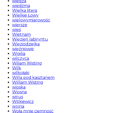
wiedza
wiedźma
Wielka litera
Wielkie Łowy
wielowymiarowość
wiersze
wieś
Wietnam
Więzień labiryntu
Więziodziejka
więźniowie
Wigilia
wilczyca
Wiliam Wisting
Wilk
wilkołaki
Willa pod kasztanem
William Wisting
wioska
Wiosna
wirus
Witkiewicz
wojna
Woła mnie ciemność