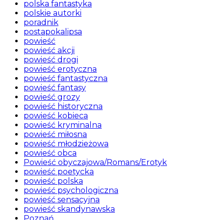
polska fantastyka
polskie autorki
poradnik
postapokalipsa
powieść
powieść akcji
powieść drogi
powieść erotyczna
powieść fantastyczna
powieść fantasy
powieść grozy
powieść historyczna
powieść kobieca
powieść kryminalna
powieść miłosna
powieść młodzieżowa
powieść obca
Powieść obyczajowa/Romans/Erotyk
powieść poetycka
powieść polska
powieść psychologiczna
powieść sensacyjna
powieść skandynawska
Poznań