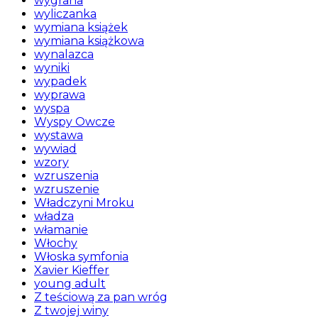
wygrana
wyliczanka
wymiana książek
wymiana książkowa
wynalazca
wyniki
wypadek
wyprawa
wyspa
Wyspy Owcze
wystawa
wywiad
wzory
wzruszenia
wzruszenie
Władczyni Mroku
władza
włamanie
Włochy
Włoska symfonia
Xavier Kieffer
young adult
Z teściową za pan wróg
Z twojej winy