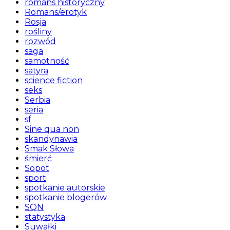
romans historyczny
Romans/erotyk
Rosja
rośliny
rozwód
saga
samotność
satyra
science fiction
seks
Serbia
seria
sf
Sine qua non
skandynawia
Smak Słowa
śmierć
Sopot
sport
spotkanie autorskie
spotkanie blogerów
SQN
statystyka
Suwałki