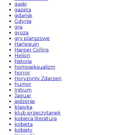
gąski
gazeta
gdańsk
Gdynia
gra
groza
gry planszowe
Harlequin
Harper Collins
Helion
historia
homoseksualizm
horror
Horyzonty Zdarzeń
humor
Initium
Jaguar
jedzenie
klasyka
klub przeczytanek
kobieca literatura
kobieta
kobiety