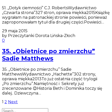
51. „Dotyk ciemności” C.J. RobertsWydawnictwo
„Czwarta strona”327 stron, oprawa miękka2015Książkę
wygrałam na patronackiej stronie powieści, ponieważ
zaproponowałam tytuł dla drugiej części.Powieści…
29 maja 2015
by Przeczytanki Dorota Lińska-Złoch
0
35. „Obietnice po zmierzchu”
Sadie Matthews
35. „Obietnice po zmierzchu” Sadie
MatthewsWydawnictwo „Hachette”302 strony,
oprawa miękka2013To już ostatnia część trylogii
„Po zmierzchu”.Namiętność i Sekrety już
zrecenzowane 😉Historia Beth i Dominika toczy się
dalej.. Dziewczyna…
Stronicowanie
1
2
Next
wpisów