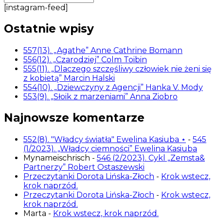
[instagram-feed]
Ostatnie wpisy
557(13). „Agathe” Anne Cathrine Bomann
556(12). „Czarodziej” Colm Toibin
555(11). „Dlaczego szczęśliwy człowiek nie żeni się
z kobietą” Marcin Halski
554(10). „Dziewczyny z Agencji” Hanka V. Mody
553(9). „Słoik z marzeniami” Anna Ziobro
Najnowsze komentarze
552(8). "Władcy światła" Ewelina Kasiuba ⋆
-
545
(1/2023). „Władcy ciemności” Ewelina Kasiuba
Mynameischrisch
-
546 (2/2023). Cykl „Zemsta&
Partnerzy” Robert Ostaszewski
Przeczytanki Dorota Lińska-Złoch
-
Krok wstecz,
krok naprzód.
Przeczytanki Dorota Lińska-Złoch
-
Krok wstecz,
krok naprzód.
Marta
-
Krok wstecz, krok naprzód.