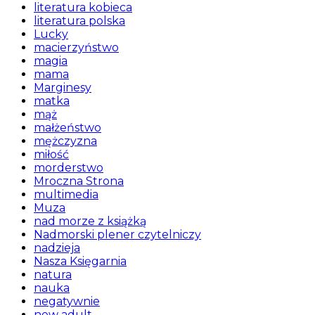
literatura kobieca
literatura polska
Lucky
macierzyństwo
magia
mama
Marginesy
matka
mąż
małżeństwo
mężczyzna
miłość
morderstwo
Mroczna Strona
multimedia
Muza
nad morze z książką
Nadmorski plener czytelniczy
nadzieja
Nasza Księgarnia
natura
nauka
negatywnie
new adult