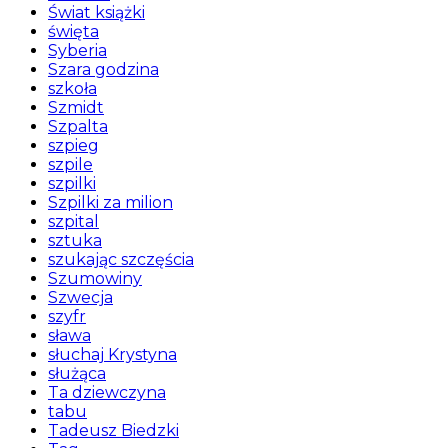
Świat książki
święta
Syberia
Szara godzina
szkoła
Szmidt
Szpalta
szpieg
szpile
szpilki
Szpilki za milion
szpital
sztuka
szukając szczęścia
Szumowiny
Szwecja
szyfr
sława
słuchaj Krystyna
służąca
Ta dziewczyna
tabu
Tadeusz Biedzki