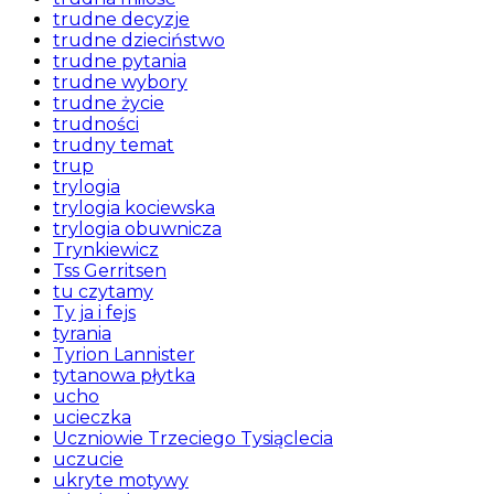
trudne decyzje
trudne dzieciństwo
trudne pytania
trudne wybory
trudne życie
trudności
trudny temat
trup
trylogia
trylogia kociewska
trylogia obuwnicza
Trynkiewicz
Tss Gerritsen
tu czytamy
Ty ja i fejs
tyrania
Tyrion Lannister
tytanowa płytka
ucho
ucieczka
Uczniowie Trzeciego Tysiąclecia
uczucie
ukryte motywy