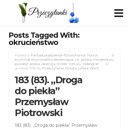
Posts Tagged With:
okrucieństwo
Posted in
Fantastyka/science-fiction/horror
,
horror
,
0
kryminał
,
Kryminał/thriller/sensacja
,
Lit. polska
,
morderstwo
,
powieść polska
,
recenzja
,
thriller
,
tortury
,
Videograf
22
grudnia 2016
by
Przeczytanki Dorota Lińska-Złoch
183 (83). „Droga
do piekła”
Przemysław
Piotrowski
183 (83). „Droga do piekła” Przemysław