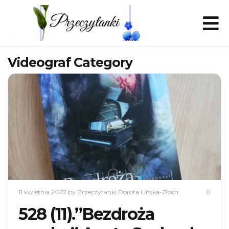
Videograf Category
11 kwietnia 2022
by Przeczytanki Dorota Lińska-Złoch
0
528 (11).”Bezdroża