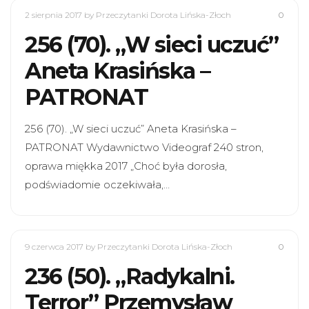
2 sierpnia 2017
by Przeczytanki Dorota Lińska-Złoch
0
256 (70). „W sieci uczuć”
Aneta Krasińska –
PATRONAT
256 (70). „W sieci uczuć” Aneta Krasińska –
PATRONAT Wydawnictwo Videograf 240 stron,
oprawa miękka 2017 „Choć była dorosła,
podświadomie oczekiwała,…
9 czerwca 2017
by Przeczytanki Dorota Lińska-Złoch
0
236 (50). „Radykalni.
Terror” Przemysław