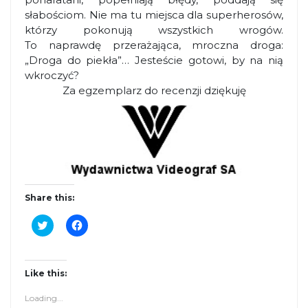
słabościom. Nie ma tu miejsca dla superherosów,
którzy pokonują wszystkich wrogów.
To naprawdę przerażająca, mroczna droga:
„Droga do piekła”… Jesteście gotowi, by na nią
wkroczyć?
Za egzemplarz do recenzji dziękuję
Share this:
C
C
l
l
i
i
c
c
k
k
t
t
Like this:
o
o
s
s
Loading...
h
h