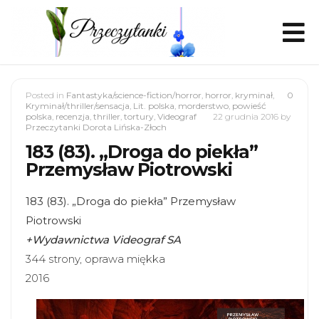
Posted in
Fantastyka/science-fiction/horror
,
horror
,
kryminał
,
0
Kryminał/thriller/sensacja
,
Lit. polska
,
morderstwo
,
powieść
polska
,
recenzja
,
thriller
,
tortury
,
Videograf
22 grudnia 2016
by
Przeczytanki Dorota Lińska-Złoch
183 (83). „Droga do piekła”
Przemysław Piotrowski
183 (83). „Droga do piekła” Przemysław
Piotrowski
+Wydawnictwa Videograf SA
344 strony, oprawa miękka
2016