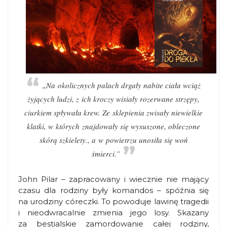
„Na okolicznych palach drgały nabite ciała wciąż
żyjących ludzi, z ich kroczy wisiały rozerwane strzępy,
ciurkiem spływała krew. Ze sklepienia zwisały niewielkie
klatki, w których znajdowały się wysuszone, obleczone
skórą szkielety., a w powietrzu unosiła się woń
śmierci.”
John Pilar – zapracowany i wiecznie nie mający
czasu dla rodziny były komandos – spóźnia się
na urodziny córeczki. To powoduje lawinę tragedii
i nieodwracalnie zmienia jego losy. Skazany
za bestialskie zamordowanie całej rodziny,