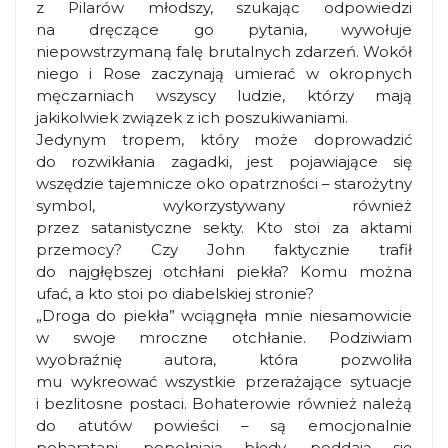
z Pilarów młodszy, szukając odpowiedzi
na dręczące go pytania, wywołuje
niepowstrzymaną falę brutalnych zdarzeń. Wokół
niego i Rose zaczynają umierać w okropnych
męczarniach wszyscy ludzie, którzy mają
jakikolwiek związek z ich poszukiwaniami.
Jedynym tropem, który może doprowadzić
do rozwikłania zagadki, jest pojawiające się
wszędzie tajemnicze oko opatrzności – starożytny
symbol, wykorzystywany również
przez satanistyczne sekty. Kto stoi za aktami
przemocy? Czy John faktycznie trafił
do najgłębszej otchłani piekła? Komu można
ufać, a kto stoi po diabelskiej stronie?
„Droga do piekła” wciągnęła mnie niesamowicie
w swoje mroczne otchłanie. Podziwiam
wyobraźnię autora, która pozwoliła
mu wykreować wszystkie przerażające sytuacje
i bezlitosne postaci. Bohaterowie również należą
do atutów powieści – są emocjonalnie
poharatani, popełniają błędy, poddają się