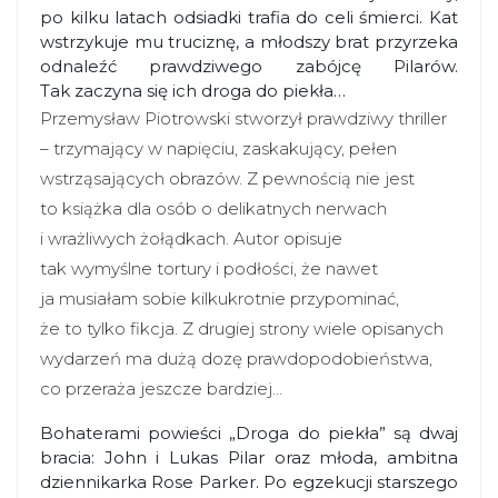
po kilku latach odsiadki trafia do celi śmierci. Kat
wstrzykuje mu truciznę, a młodszy brat przyrzeka
odnaleźć prawdziwego zabójcę Pilarów.
Tak zaczyna się ich droga do piekła…
Przemysław Piotrowski stworzył prawdziwy thriller
– trzymający w napięciu, zaskakujący, pełen
wstrząsających obrazów. Z pewnością nie jest
to książka dla osób o delikatnych nerwach
i wrażliwych żołądkach. Autor opisuje
tak wymyślne tortury i podłości, że nawet
ja musiałam sobie kilkukrotnie przypominać,
że to tylko fikcja. Z drugiej strony wiele opisanych
wydarzeń ma dużą dozę prawdopodobieństwa,
co przeraża jeszcze bardziej…
Bohaterami powieści „Droga do piekła” są dwaj
bracia: John i Lukas Pilar oraz młoda, ambitna
dziennikarka Rose Parker. Po egzekucji starszego