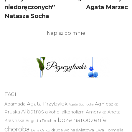
niedoręczonych”
Agata Marzec
Natasza Socha
Napisz do mnie
TAGI
Agata Przybyłek
Agnieszka
Adamada
Agata Suchocka
Albatros
Pruska
Ameryka
alkohol
alkoholizm
Aneta
boże narodzenie
Krasińska
Augusta Docher
choroba
druga wojna światowa
Ewa Formella
Daria Orlicz