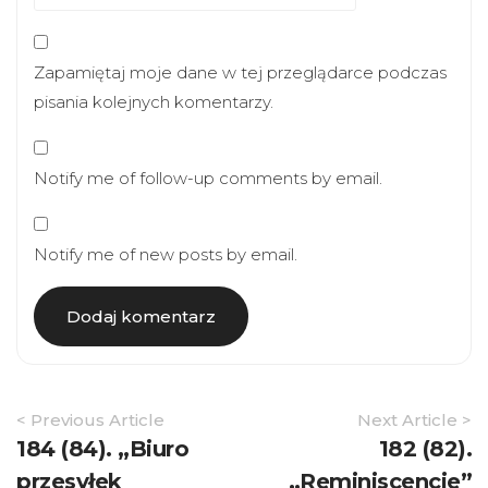
Zapamiętaj moje dane w tej przeglądarce podczas
pisania kolejnych komentarzy.
Notify me of follow-up comments by email.
Notify me of new posts by email.
Article
< Previous Article
Next Article >
Navigation
184 (84). „Biuro
182 (82).
przesyłek
„Reminiscencje”