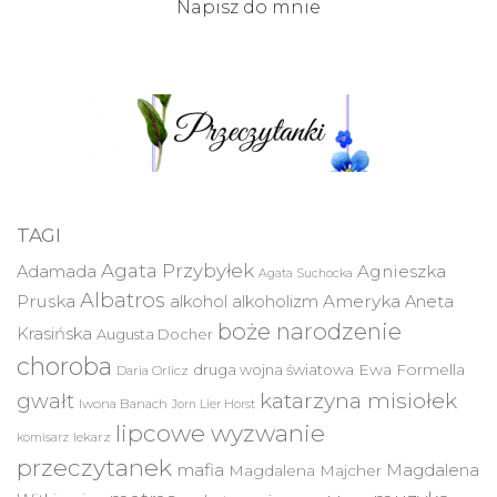
Napisz do mnie
TAGI
Agata Przybyłek
Agnieszka
Adamada
Agata Suchocka
Albatros
Pruska
Ameryka
alkohol
alkoholizm
Aneta
boże narodzenie
Krasińska
Augusta Docher
choroba
druga wojna światowa
Ewa Formella
Daria Orlicz
katarzyna misiołek
gwałt
Iwona Banach
Jorn Lier Horst
lipcowe wyzwanie
lekarz
komisarz
przeczytanek
mafia
Magdalena
Magdalena Majcher