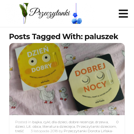
Posts Tagged With: paluszek
Posted in
bajka
,
cykl
,
dla dzieci
,
dobre recenzje
,
drzewa
,
0
dzieci
,
Lit. obca
,
literatura dziecięca
,
Przeczytanki dzieciom
,
treść
3 listopada 2018
by
Przeczytanki Dorota Lińska-