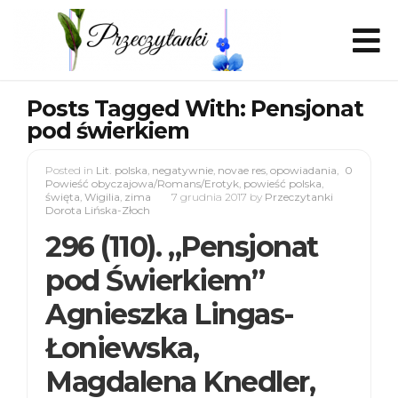
Posts Tagged With: Pensjonat
pod świerkiem
Posted in
Lit. polska
,
negatywnie
,
novae res
,
opowiadania
,
0
Powieść obyczajowa/Romans/Erotyk
,
powieść polska
,
święta
,
Wigilia
,
zima
7 grudnia 2017
by
Przeczytanki
Dorota Lińska-Złoch
296 (110). „Pensjonat
pod Świerkiem”
Agnieszka Lingas-
Łoniewska,
Magdalena Knedler,