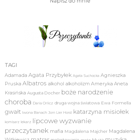
Napisz do mnie
TAGI
Agata Przybyłek
Agnieszka
Adamada
Agata Suchocka
Albatros
Pruska
Ameryka
alkohol
alkoholizm
Aneta
boże narodzenie
Krasińska
Augusta Docher
choroba
druga wojna światowa
Ewa Formella
Daria Orlicz
katarzyna misiołek
gwałt
Iwona Banach
Jorn Lier Horst
lipcowe wyzwanie
lekarz
komisarz
przeczytanek
mafia
Magdalena
Magdalena Majcher
muzyka
matras
Witkiewicz
molestowanie
Muza