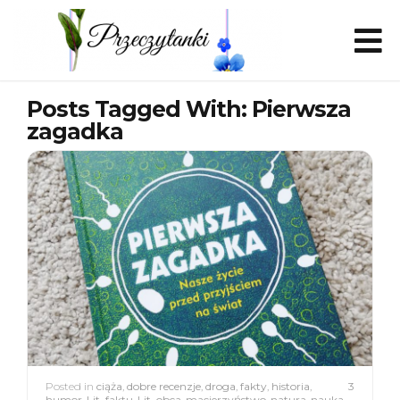
Posts Tagged With: Pierwsza
zagadka
Posted in
ciąża
,
dobre recenzje
,
droga
,
fakty
,
historia
,
3
humor
,
Lit. faktu
,
Lit. obca
,
macierzyństwo
,
natura
,
nauka
,