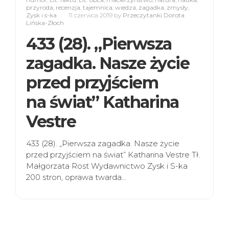
przyroda
,
recenzja
,
tajemnica
,
wiedza
,
zagadka
,
zmysły
,
Zysk i s-ka
11 czerwca 2019
by
Przeczytanki Dorota
Lińska-Złoch
433 (28). „Pierwsza
zagadka. Nasze życie
przed przyjściem
na świat” Katharina
Vestre
433 (28). „Pierwsza zagadka. Nasze życie
przed przyjściem na świat” Katharina Vestre Tł.
Małgorzata Rost Wydawnictwo Zysk i S-ka
200 stron, oprawa twarda…