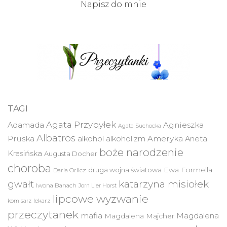
Napisz do mnie
TAGI
Agata Przybyłek
Agnieszka
Adamada
Agata Suchocka
Albatros
Pruska
Ameryka
alkohol
alkoholizm
Aneta
boże narodzenie
Krasińska
Augusta Docher
choroba
druga wojna światowa
Ewa Formella
Daria Orlicz
katarzyna misiołek
gwałt
Iwona Banach
Jorn Lier Horst
lipcowe wyzwanie
lekarz
komisarz
przeczytanek
mafia
Magdalena
Magdalena Majcher