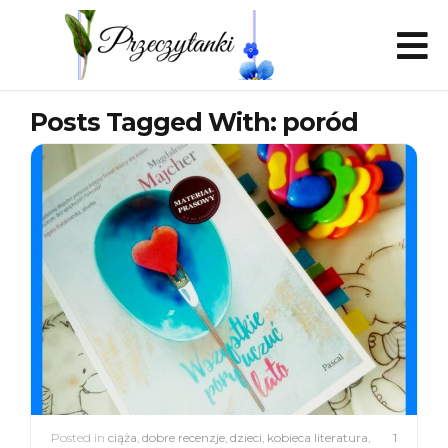
Posts Tagged With: poród
Posted in
ciąża
,
dobre recenzje
,
dzieci
,
kobieca literatura
,
1