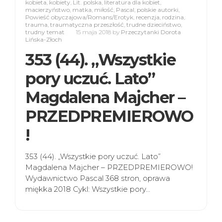
kobieta
,
kobiety
,
Lit. polska
,
literatura dla kobiet
,
macierzyństwo
,
matka
,
miłość
,
Pascal
,
polskie autorki
,
Powieść obyczajowa/Romans/Erotyk
,
recenzja
,
rodzina
,
trauma
,
traumatyczna przeszłość
,
trudne dzieciństwo
,
trudny temat
15 maja 2018
by
Przeczytanki Dorota
Lińska-Złoch
353 (44). „Wszystkie
pory uczuć. Lato”
Magdalena Majcher –
PRZEDPREMIEROWO
!
353 (44). „Wszystkie pory uczuć. Lato”
Magdalena Majcher – PRZEDPREMIEROWO!
Wydawnictwo Pascal 368 stron, oprawa
miękka 2018 Cykl: Wszystkie pory…