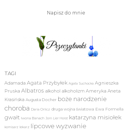
Napisz do mnie
TAGI
Agata Przybyłek
Agnieszka
Adamada
Agata Suchocka
Albatros
Pruska
Ameryka
alkohol
alkoholizm
Aneta
boże narodzenie
Krasińska
Augusta Docher
choroba
druga wojna światowa
Ewa Formella
Daria Orlicz
katarzyna misiołek
gwałt
Iwona Banach
Jorn Lier Horst
lipcowe wyzwanie
lekarz
komisarz