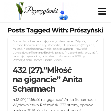
Posts Tagged With: Prószyński
Posted in
dobre recenzje
,
dom
,
dziewczyna
,
Gdynia
,
0
humor
,
kobieta
,
kobiety
,
Komedia
,
Lit. polska
,
mężczyzna
,
miłość
,
niepełnosprawność
,
polskie autorki
,
Powieść
obyczajowa/Romans/Erotyk
,
praca
,
Przeczytanki
,
przyjaźń
,
recenzja
,
tajemnica
,
ucieczka
4 czerwca 2019
by
Przeczytanki Dorota Lińska-Złoch
432 (27).”Miłość
na gigancie” Anita
Scharmach
432 (27).”Miłość na gigancie” Anita Scharmach
Wydawnictwo Prószyński 232 strony, oprawa
miękka 2019 Książki mają w sobie coś