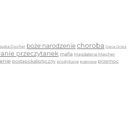
choroba
boże narodzenie
gusta Docher
Daria Orlicz
anie przeczytanek
mafia
Magdalena Majcher
anie
postapokaliptyczny
przemoc
prostytucja
przemiana