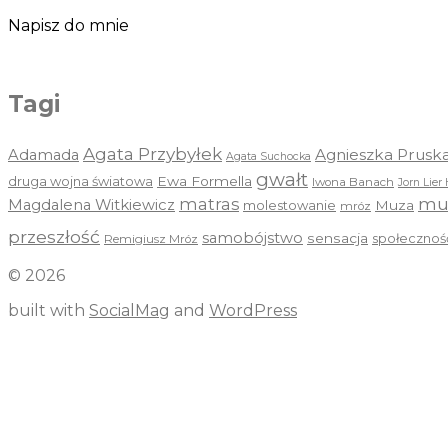
Napisz do mnie
Tagi
Agata Przybyłek
Agnieszka Prusk
Adamada
Agata Suchocka
gwałt
druga wojna światowa
Ewa Formella
Iwona Banach
Jorn Lier 
mu
matras
Magdalena Witkiewicz
molestowanie
Muza
mróz
przeszłość
samobójstwo
sensacja
społecznoś
Remigiusz Mróz
© 2026
built with
SocialMag
and
WordPress