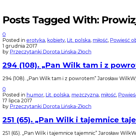
Posts Tagged With: Prowiz
0
Posted in
erotyka
,
kobiety
,
Lit. polska
,
miłość
,
Powieść o
1 grudnia 2017
by
Przeczytanki Dorota Lińska-Złoch
294 (108). „Pan Wilk tam i z powr
294 (108). „Pan Wilk tam i z powrotem” Jarosław Wilk
0
Posted in
humor
,
Lit. polska
,
mężczyzna
,
miłość
,
Powieś
17 lipca 2017
by
Przeczytanki Dorota Lińska-Złoch
251 (65). „Pan Wilk i tajemnice ta
251 (65). „Pan Wilk i tajemnice tajemnic” Jarosław Wil