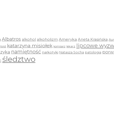
Albatros
a
Ameryka
alkohol
alkoholizm
Aneta Krasińska
Au
lipcowe wyzw
katarzyna misiołek
lekarz
Horst
komisarz
namiętność
zyka
porw
narkotyki
Natasza Socha
patologia
śledztwo
ć