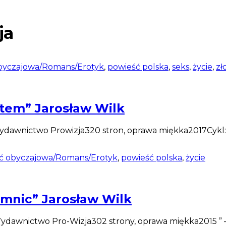
ja
byczajowa/Romans/Erotyk
,
powieść polska
,
seks
,
życie
,
zł
otem” Jarosław Wilk
Wydawnictwo Prowizja320 stron, oprawa miękka2017Cykl:
ć obyczajowa/Romans/Erotyk
,
powieść polska
,
życie
jemnic” Jarosław Wilk
kWydawnictwo Pro-Wizja302 strony, oprawa miękka2015 ” –